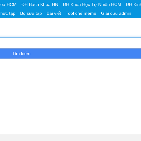
hoa HCM
ĐH Bách Khoa HN
ĐH Khoa Học Tự Nhiên HCM
ĐH Kin
thực tập
Bộ sưu tập
Bài viết
Tool chế meme
Giải cứu admin