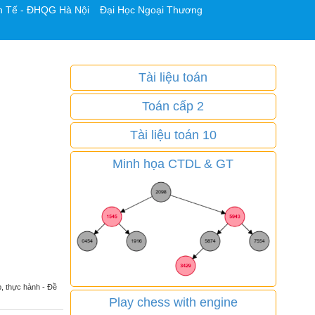
h Tế - ĐHQG Hà Nội
Đại Học Ngoại Thương
Tài liệu toán
Toán cấp 2
Tài liệu toán 10
Minh họa CTDL & GT
p, thực hành - Đề
Play chess with engine