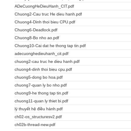
ADeCuongHeDieuHanh_CIT.pdf
Chuong2-Cau truc He dieu hanh.pdf
Chuong4-Dinh thoi bieu CPU.pdf
Chuong6-Deadlock.pdf
Chuong8-Bo nho ao.pdf
Chuong10-Cai dat he thong tap tin.pdf
adecuonghedieuhanh_cit.pdf
chuong2-cau truc he dieu hanh.pdf
chuong4-dinh thoi bieu cpu.pdf
chuong5-dong bo hoa.pdf
chuong7-quan ly bo nho.pdf
chuong9-he thong tap tin.pdf
chuong11-quan ly thiet bi.pdf
lý thuyết hệ điều hành.pdf
ch02-os_structuresv2.pdf
ch02b-thread-new.pdf