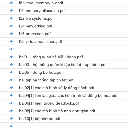
l8 virtual memory hw.pdf
l10 memory allocation.pdf
l12 file systems.pdf
l14 networking.pdf
l16 protection.pdf
l18 virtual machines.pdf
bai01 - tổng quan hệ điều hành.pdf
bai03 - hệ thống quản lý tập tin fat - updated.pdf
bai05 - đồng bộ hóa.pdf
bài tập hệ thống tập tin fat.pdf
bai02[1] các mô hình xử lý đồng hành.pdf
bai04[1] liên lạc giữa các tiến trình và đồng bộ hóa.pdf
bai06[1] hiện tượng deadlock.pdf
bai08[1] các mô hình bộ nhớ đơn giản.pdf
bai10[1] bộ nhớ ảo.pdf