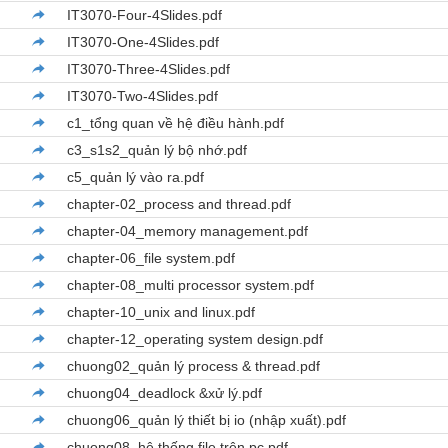
IT3070-Four-4Slides.pdf
IT3070-One-4Slides.pdf
IT3070-Three-4Slides.pdf
IT3070-Two-4Slides.pdf
c1_tổng quan về hệ điều hành.pdf
c3_s1s2_quản lý bộ nhớ.pdf
c5_quản lý vào ra.pdf
chapter-02_process and thread.pdf
chapter-04_memory management.pdf
chapter-06_file system.pdf
chapter-08_multi processor system.pdf
chapter-10_unix and linux.pdf
chapter-12_operating system design.pdf
chuong02_quản lý process & thread.pdf
chuong04_deadlock &xử lý.pdf
chuong06_quản lý thiết bị io (nhập xuất).pdf
chuong08_hệ thống file trên pc.pdf