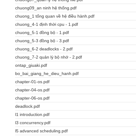
chuong09_an ninh hệ thống.pdf
chuong_1 tổng quan về hệ điều hành.pdf
chuong_4-1 định thời cpu - 1.pdf
chuong_5-1 đồng bộ - 1.pdf
chuong_5-3 đồng bộ - 3.pdf
chuong_6-2 deadlocks - 2.pdf
chuong_7-2 quản lý bộ nhớ - 2.pdf
ontap_giuaki.pdf
bo_bai_giang_he_dieu_hanh.pdf
chapter-01-os.pdf
chapter-04-os.pdf
chapter-06-os.pdf
deadlock.pdf
l1 introduction.pdf
l3 concurrency.pdf
l5 advanced scheduling.pdf