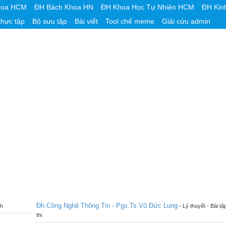
hoa HCM
ĐH Bách Khoa HN
ĐH Khoa Học Tự Nhiên HCM
ĐH Kin
thực tập
Bộ sưu tập
Bài viết
Tool chế meme
Giải cứu admin
Đh Công Nghệ Thông Tin - Pgs.Ts Vũ Đức Lung
nh
- Lý thuyết - Bài tậ
thi