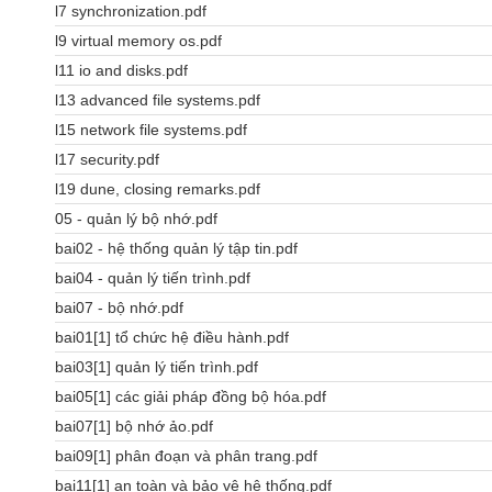
l7 synchronization.pdf
l9 virtual memory os.pdf
l11 io and disks.pdf
l13 advanced file systems.pdf
l15 network file systems.pdf
l17 security.pdf
l19 dune, closing remarks.pdf
05 - quản lý bộ nhớ.pdf
bai02 - hệ thống quản lý tập tin.pdf
bai04 - quản lý tiến trình.pdf
bai07 - bộ nhớ.pdf
bai01[1] tổ chức hệ điều hành.pdf
bai03[1] quản lý tiến trình.pdf
bai05[1] các giải pháp đồng bộ hóa.pdf
bai07[1] bộ nhớ ảo.pdf
bai09[1] phân đoạn và phân trang.pdf
bai11[1] an toàn và bảo vệ hệ thống.pdf