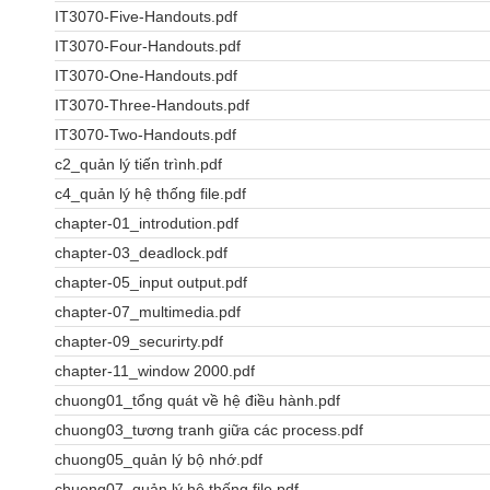
IT3070-Five-Handouts.pdf
IT3070-Four-Handouts.pdf
IT3070-One-Handouts.pdf
IT3070-Three-Handouts.pdf
IT3070-Two-Handouts.pdf
c2_quản lý tiến trình.pdf
c4_quản lý hệ thống file.pdf
chapter-01_introdution.pdf
chapter-03_deadlock.pdf
chapter-05_input output.pdf
chapter-07_multimedia.pdf
chapter-09_securirty.pdf
chapter-11_window 2000.pdf
chuong01_tổng quát về hệ điều hành.pdf
chuong03_tương tranh giữa các process.pdf
chuong05_quản lý bộ nhớ.pdf
chuong07_quản lý hệ thống file.pdf