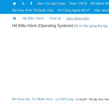
Kho Tài Liệu Toán
Toán THCS
ĐH Bách K
Đại Học Kinh Tế Quốc Dân
HV Công Nghệ BCVT
Việc làm/
Hệ Điều Hành
Chia sẻ
Xem dạng ảnh
Hệ Điều Hành (Operating Systems)
Đề thi
Bài giảng
Bài tập
Đh Khoa Học Tự Nhiên Hcm - Lê Viết Long
- Lý thuyết - Bài tập, thực hà