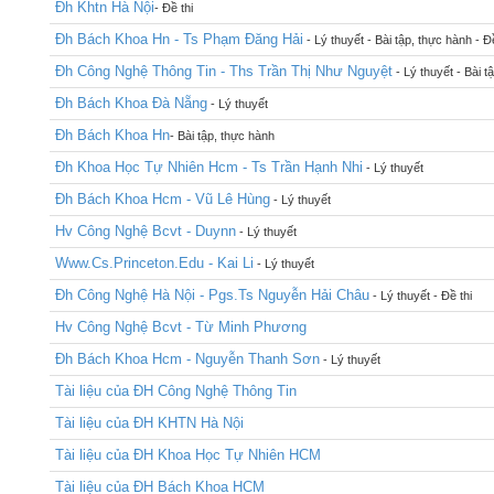
Đh Khtn Hà Nội
- Đề thi
Đh Bách Khoa Hn - Ts Phạm Đăng Hải
- Lý thuyết - Bài tập, thực hành - Đề
Đh Công Nghệ Thông Tin - Ths Trần Thị Như Nguyệt
- Lý thuyết - Bài t
Đh Bách Khoa Đà Nẵng
- Lý thuyết
Đh Bách Khoa Hn
- Bài tập, thực hành
Đh Khoa Học Tự Nhiên Hcm - Ts Trần Hạnh Nhi
- Lý thuyết
Đh Bách Khoa Hcm - Vũ Lê Hùng
- Lý thuyết
Hv Công Nghệ Bcvt - Duynn
- Lý thuyết
Www.Cs.Princeton.Edu - Kai Li
- Lý thuyết
Đh Công Nghệ Hà Nội - Pgs.Ts Nguyễn Hải Châu
- Lý thuyết - Đề thi
Hv Công Nghệ Bcvt - Từ Minh Phương
Đh Bách Khoa Hcm - Nguyễn Thanh Sơn
- Lý thuyết
Tài liệu của ĐH Công Nghệ Thông Tin
Tài liệu của ĐH KHTN Hà Nội
Tài liệu của ĐH Khoa Học Tự Nhiên HCM
Tài liệu của ĐH Bách Khoa HCM