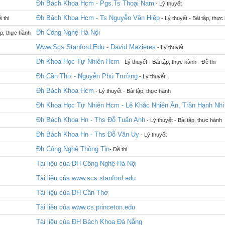
Đh Bách Khoa Hcm - Pgs.Ts Thoại Nam
- Lý thuyết
Đh Bách Khoa Hcm - Ts Nguyễn Văn Hiệp
 thi
- Lý thuyết - Bài tập, thực
Đh Công Nghệ Hà Nội
ập, thực hành
Www.Scs.Stanford.Edu - David Mazieres
- Lý thuyết
Đh Khoa Học Tự Nhiên Hcm
- Lý thuyết - Bài tập, thực hành - Đề thi
Đh Cần Thơ - Nguyễn Phú Trường
- Lý thuyết
Đh Bách Khoa Hcm
- Lý thuyết - Bài tập, thực hành
Đh Khoa Học Tự Nhiên Hcm - Lê Khắc Nhiên Ân, Trần Hạnh Nhi
Đh Bách Khoa Hn - Ths Đỗ Tuấn Anh
- Lý thuyết - Bài tập, thực hành
Đh Bách Khoa Hn - Ths Đỗ Văn Uy
- Lý thuyết
Đh Công Nghệ Thông Tin
- Đề thi
Tài liệu của ĐH Công Nghệ Hà Nội
Tài liệu của www.scs.stanford.edu
Tài liệu của ĐH Cần Thơ
Tài liệu của www.cs.princeton.edu
Tài liệu của ĐH Bách Khoa Đà Nẵng