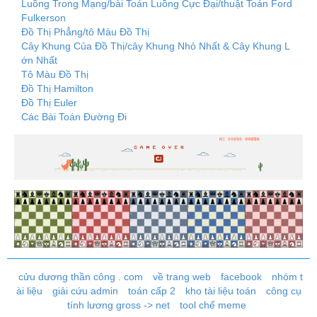
Luồng Trong Mạng/bài Toán Luồng Cực Đại/thuật Toán Ford
Fulkerson
Đồ Thị Phẳng/tô Màu Đồ Thị
Cây Khung Của Đồ Thị/cây Khung Nhỏ Nhất & Cây Khung L
ớn Nhất
Tô Màu Đồ Thị
Đồ Thị Hamilton
Đồ Thị Euler
Các Bài Toán Đường Đi
cửu dương thần công . com
về trang web
facebook
nhóm t
ài liệu
giải cứu admin
toán cấp 2
kho tài liệu toán
công cụ
tính lương gross -> net
tool chế meme