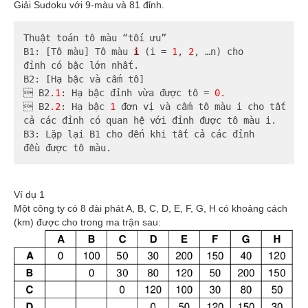
Giải Sudoku với 9-màu và 81 đỉnh.
Thuật toán tô màu “tối ưu”

B1: [Tô màu] Tô mà
u 
i
(i = 
1
, 
2
, …n)
 cho

đỉnh có bậc lớn nhất.

B2: [Hạ bậc và cấm tô]

 B2
.1
: Hạ bậc đỉnh vừa được tô =
0.
 B2
.2
: Hạ bậc 
1
 đơn vị và cấm tô màu i cho tất

cả các đỉnh có quan hệ với đỉnh được tô màu i.

B3: Lặp lại B1 cho đến khi tất cả các đỉnh

đều được tô màu.
Ví dụ 1
Một công ty có 8 đài phát A, B, C, D, E, F, G, H có khoảng cách
(km) được cho trong ma trận sau: