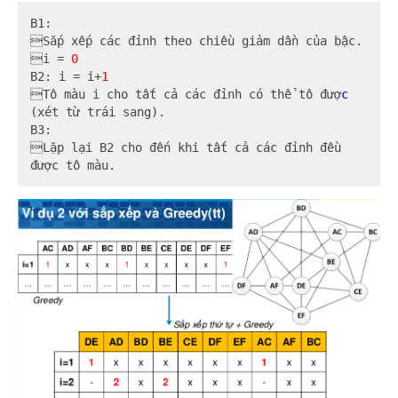
B1:

Sắp xếp các đỉnh theo chiều giảm dần của bậc.

i = 
0
B2: i = i+
1
Tô màu i cho tất cả các đỉnh có thể tô đượ
c
(xét từ trái sang).

B3:

Lặp lại B2 cho đến khi tất cả các đỉnh đều

được tô màu.