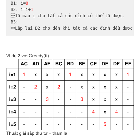
B1: i=
0
B2: i=i+
1
Tô màu i cho tất cả các đỉnh có thể tô được.

B3:

Lặp lại B2 cho đến khi tất cả các đỉnh đều được tô
Ví dụ 2 với Greedy(tt)
Thuật giải sắp thứ tự + tham la