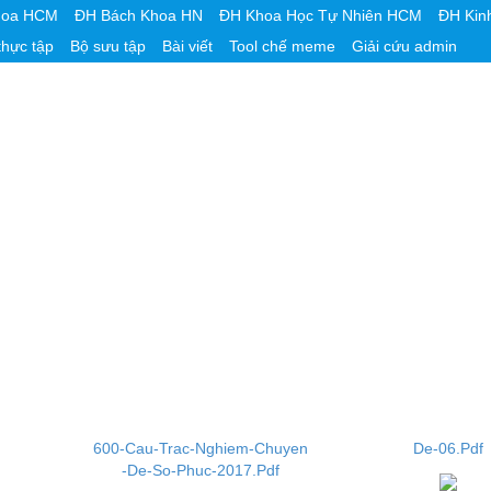
hoa HCM
ĐH Bách Khoa HN
ĐH Khoa Học Tự Nhiên HCM
ĐH Kin
thực tập
Bộ sưu tập
Bài viết
Tool chế meme
Giải cứu admin
600-Cau-Trac-Nghiem-Chuyen
De-06.Pdf
-De-So-Phuc-2017.Pdf