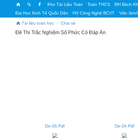
Kho Tài Liệu Toán
Toán THCS
ĐH Bách K
Đại Học Kinh Tế Quốc Dân
HV Công Nghệ BCVT
Việc làm/
Tài liệu toán học
Chia sẻ
Đề Thi Trắc Nghiệm Số Phức Có Đáp Án
De-05.Pdf
De-04.Pdf