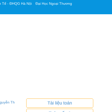
h Tế - ĐHQG Hà Nội
Đại Học Ngoại Thương
Nguyễn Th
Tài liệu toán
f