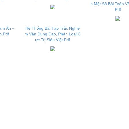
h Một Số Bài Toán Về
Pdf
àm Ẩn –
Hệ Thống Bài Tập Trắc Nghiệ
n.Pdf
m Vận Dụng Cao, Phân Loại C
ực Trị Siêu Việt.Pdf