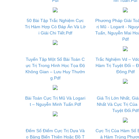
Pdf
nh Tuấn.Pdf
50 Bài Tập Trắc Nghiệm Cực
Phương Pháp Giải To
Trị Hàm Hợp Có Đáp Án Và Lờ
rị Mũ - Logarit - Ngu
i Giải Chi Tiết.Pdf
Tuấn, Nguyễn Mai Ho
Pdf
Tuyển Tập Một Số Bài Toán C
Trắc Nghiệm Vd – Vdc
ực Trị Trong Hình Học Tọa Độ
Hàm Trị Tuyệt Đối – Đ
Không Gian – Lưu Huy Thưởn
Đông.Pdf
g.Pdf
Bài Toán Cực Trị Mũ Và Logari
Giá Trị Lớn Nhất, Giá
t – Nguyễn Minh Tuấn.Pdf
Nhất Và Cực Trị Của
Tuyệt Đối.Pdf
Đếm Số Điểm Cực Trị Dựa Và
Cực Trị Của Hàm Số 
o Bảng Biến Thiên Hoặc Đồ T
à Hàm Trùng Phươ