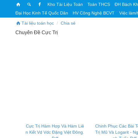
Kho Tài Liệu Toán
Toán THCS
ĐH Bách K
Đại Học Kinh Tế Quốc Dân
HV Công Nghệ BCVT
Việc làm/
Tài liệu toán học
Chia sẻ
Chuyên Đề Cực Trị
Cực Trị Hàm Hợp Và Hàm Liê
Chinh Phục Các Bài 
n Kết Vd Vdc Đặng Việt Đông.
Trị Mũ Và Logarit - N