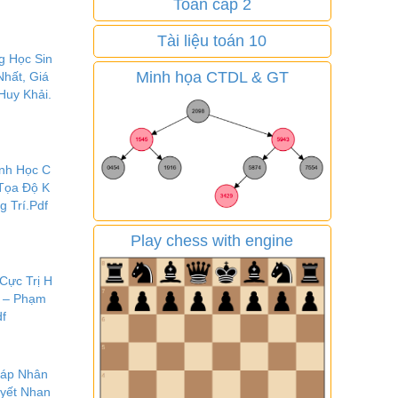
Toán cấp 2
Tài liệu toán 10
g Học Sin
Minh họa CTDL & GT
Nhất, Giá
Huy Khải.
ình Học C
 Tọa Độ K
g Trí.Pdf
Play chess with engine
Cực Trị H
n – Phạm
df
áp Nhân
uyết Nhan