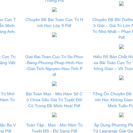
Thăng.Pdf
án Cực T
Chuyên Đề Bài Toán Cực Trị H
Chuyên Đề Bồi Dưỡn
yễn Minh
ình Học Lớp 9.Pdf
h Giỏi – Giá Trị Lớn 
àng Anh.
Trị Nhỏ Nhất – Phan 
Pdf
 Cực Trị
Giai-Bai-Toan-Cuc-Tri-So-Phuc
Hiểu Rõ Bản Chất H
ặng Việt
-Bang-Phuong-Phap-Hinh-Hoc
ủa Bài Toán Cực Trị
-Giai-Tich-Nguyen-Huu-Tinh.P
hông Gian – Võ Trọn
df
 Trị Nhỏ
Bài Toán Max - Min Hàm Số C
Tổng Ôn Chuyên Đề 
 Hàm Trị
ó Chứa Dấu Giá Trị Tuyệt Đối
ình Học Không Gia
Có Trong Đề Minh Họa!.Pdf
Minh Tuấn.P
Bậc Ba V
Toàn Tập - Max - Min Hàm Trị
Áp Dụng Phương Ph
ng.Pdf
Tuyệt Đối - Đủ Dạng.Pdf
Tử Lagrange Giải Q