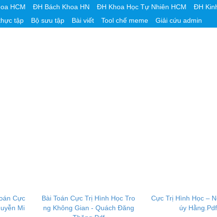
hoa HCM
ĐH Bách Khoa HN
ĐH Khoa Học Tự Nhiên HCM
ĐH Kin
thực tập
Bộ sưu tập
Bài viết
Tool chế meme
Giải cứu admin
Toán Cực
Bài Toán Cực Trị Hình Học Tro
Cực Trị Hình Học – 
guyễn Mi
ng Không Gian - Quách Đăng
úy Hằng.Pd