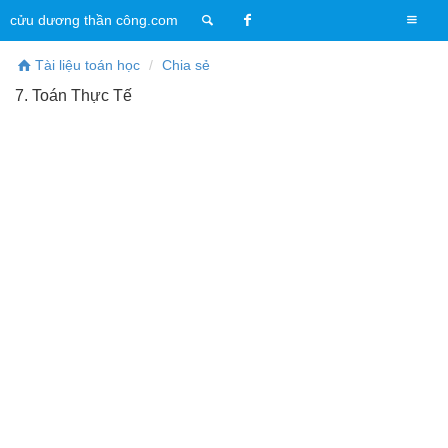
T
cửu dương thần công.com
o
g
Tài liệu toán học
Chia sẻ
g
7. Toán Thực Tế
l
e
n
a
v
i
g
a
t
i
o
n