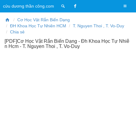
T
cửu dương thần công.com
o
g
Cơ Học Vật Rắn Biến Dạng
g
ĐH Khoa Học Tự Nhiên HCM
T. Nguyen Thoi , T. Vo-Duy
l
Chia sẻ
e
[PDF]Cơ Học Vật Rắn Biến Dạng - Đh Khoa Học Tự Nhiê
n
n Hcm - T. Nguyen Thoi , T. Vo-Duy
a
v
i
g
a
t
i
o
n