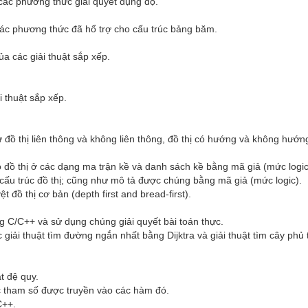
ác phương thức giải quyết đụng độ.

ác phương thức đã hổ trợ cho cấu trúc bảng băm.

 các giải thuật sắp xếp.

 thuật sắp xếp.



ồ thị liên thông và không liên thông, đồ thị có hướng và không hướng,
 đồ thị ở các dạng ma trận kề và danh sách kề bằng mã giả (mức logic)
cấu trúc đồ thị; cũng như mô tả được chúng bằng mã giả (mức logic).

ồ thị cơ bản (depth first and bread-first).

 C/C++ và sử dụng chúng giải quyết bài toán thực.

ải thuật tìm đường ngắn nhất bằng Dijktra và giải thuật tìm cây phủ tố
 đệ quy.

c tham số được truyền vào các hàm đó.

++.
