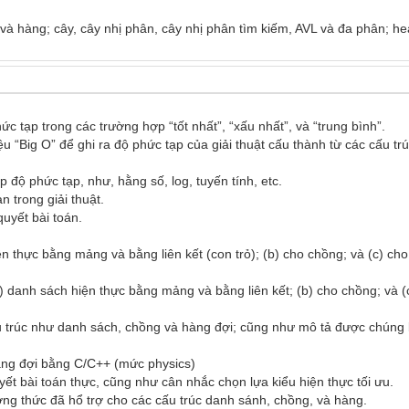
à hàng; cây, cây nhị phân, cây nhị phân tìm kiếm, AVL và đa phân; heap
 tạp trong các trường hợp “tốt nhất”, “xấu nhất”, và “trung bình”.

 “Big O” để ghi ra độ phức tạp của giải thuật cấu thành từ các cấu trúc
 độ phức tạp, như, hằng số, log, tuyến tính, etc.

trong giải thuật.

uyết bài toán.

 thực bằng mảng và bằng liên kết (con trỏ); (b) cho chồng; và (c) cho
a) danh sách hiện thực bằng mảng và bằng liên kết; (b) cho chồng; và (
ấu trúc như danh sách, chồng và hàng đợi; cũng như mô tả được chúng 
àng đợi bằng C/C++ (mức physics)

t bài toán thực, cũng như cân nhắc chọn lựa kiểu hiện thực tối ưu.

ng thức đã hổ trợ cho các cấu trúc danh sánh, chồng, và hàng.
