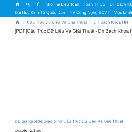
Kho Tài Liệu Toán
Toán THCS
ĐH Bách K
Đại Học Kinh Tế Quốc Dân
HV Công Nghệ BCVT
Việc làm/
Cấu Trúc Dữ Liệu Và Giải Thuật
ĐH Bách Khoa HN
[PDF]Cấu Trúc Dữ Liệu Và Giải Thuật - Đh Bách Khoa 
Bài giảng/Slide/Giáo trình Cấu Trúc Dữ Liệu Và Giải Thuật
chapter.1.1.pdf