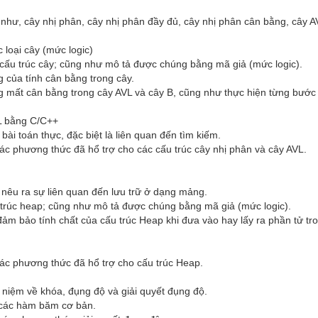
 như, cây nhị phân, cây nhị phân đầy đủ, cây nhị phân cân bằng, cây A
loại cây (mức logic)

 cấu trúc cây; cũng như mô tả được chúng bằng mã giả (mức logic).

 của tính cân bằng trong cây.

ng mất cân bằng trong cây AVL và cây B, cũng như thực hiện từng bước 
L bằng C/C++

ài toán thực, đặc biệt là liên quan đến tìm kiếm.

c phương thức đã hổ trợ cho các cấu trúc cây nhị phân và cây AVL.

nêu ra sự liên quan đến lưu trữ ở dạng mảng.

 trúc heap; cũng như mô tả được chúng bằng mã giả (mức logic).

m bảo tính chất của cấu trúc Heap khi đưa vào hay lấy ra phần tử t
ác phương thức đã hổ trợ cho cấu trúc Heap.

niệm về khóa, đụng độ và giải quyết đụng độ.

 các hàm băm cơ bản.
