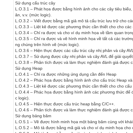
Sử dụng cấu trúc cây

L.O.3.1 – Phát họa được bằng hình ảnh cho các cây tiêu biểu,
ân, v.v. (mức logic).

L.O.3.2 – Viết được bằng mã giả mô tả cấu trúc lưu trữ cho các 
L.O.3.3 – Liệt kê được các phương thức cần thiết cho cho các
L.O.3.4 – Chỉ ra được và cho ví dụ minh họa về tầm quan trọng
L.O.3.5 – Chỉ ra được và vẽ hình minh họa về tất cả các trườ
ng chúng trên hình vẽ (mức logic).

L.O.3.6 – Hiện thực được các cấu trúc cây nhị phân và cây AV
L.O.3.7 – Sử dụng được cây nhị phân và cây AVL để giải quyết b
L.O.3.8 – Phân tích được và làm thực nghiệm đánh giá được cá
Sử dụng Heap

L.O.4.1 – Chỉ ra được những ứng dụng cần đến Heap

L.O.4.2 – Phác họa được bằng hình ảnh cho cấu trúc Heap và 
L.O.4.3 – Liệt kê được các phương thức cần thiết cho cho cấu
L.O.4.4 – Phác họa được bằng hình ảnh các phương thức để đả
c logic).

L.O.4.5 – Hiện thực được cấu trúc heap bằng C/C++.

L.O.4.6 – Phân tích được và làm thực nghiệm đánh giá được c
Sử dụng bảng băm 

L.O.5.1 – Vẽ được hình minh họa một bảng băm cùng với khái 
L.O.5.2 – Mô tả được bằng mã giả và cho ví dụ minh họa cho