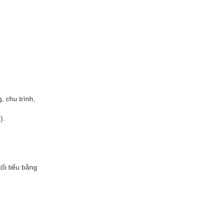
 chu trình, 
.

i tiểu bằng 