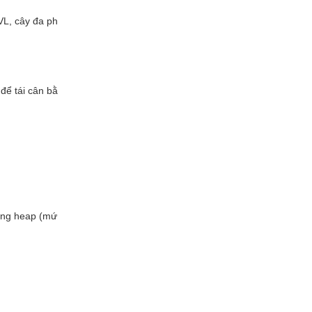
VL, cây đa ph
để tái cân bằ
rong heap (mứ