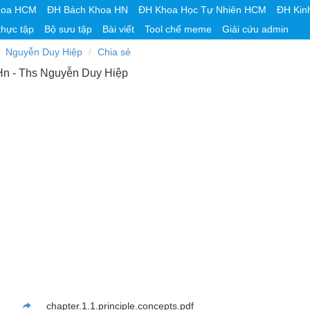
hoa HCM
ĐH Bách Khoa HN
ĐH Khoa Học Tự Nhiên HCM
ĐH Kin
thực tập
Bộ sưu tập
Bài viết
Tool chế meme
Giải cứu admin
Nguyễn Duy Hiệp
Chia sẻ
Hn - Ths Nguyễn Duy Hiệp
chapter.1.1.principle.concepts.pdf