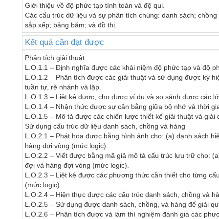
Giới thiệu về độ phức tạp tính toán và đệ qui.

Các cấu trúc dữ liệu và sự phân tích chúng: danh sách; chồng v
sắp xếp; bảng băm; và đồ thị.
Kết quả cần đạt được
Phân tích giải thuật 

L.O.1.1 – Định nghĩa được các khái niệm độ phức tạp và độ phức
L.O.1.2 – Phân tích được các giải thuật và sử dụng được ký hiệu
tuần tự, rẽ nhánh và lặp.

L.O.1.3 – Liệt kê được, cho được ví dụ và so sánh được các lớp
L.O.1.4 – Nhận thức được sự cân bằng giữa bộ nhớ và thời gian 
L.O.1.5 – Mô tả được các chiến lược thiết kế giải thuật và giải q
Sử dụng cấu trúc dữ liệu danh sách, chồng và hàng

L.O.2.1 – Phát họa được bằng hình ảnh cho: (a) danh sách hiện
hàng đợi vòng (mức logic).

L.O.2.2 – Viết được bằng mã giả mô tả cấu trúc lưu trữ cho: (
đợi và hàng đợi vòng (mức logic).

L.O.2.3 – Liệt kê được các phương thức cần thiết cho từng c
(mức logic).

L.O.2.4 – Hiện thực được các cấu trúc danh sách, chồng và h
L.O.2.5 – Sử dụng được danh sách, chồng, và hàng để giải quyế
L.O.2.6 – Phân tích được và làm thí nghiệm đánh giá các phươ