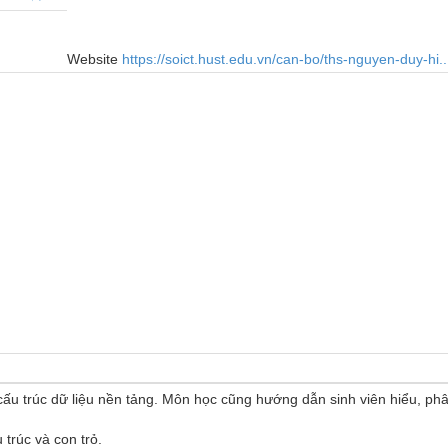
Website
https://soict.hust.edu.vn/can-bo/ths-nguyen-duy-hi..
u trúc dữ liệu nền tảng. Môn học cũng hướng dẫn sinh viên hiểu, phâ
 trúc và con trỏ.
