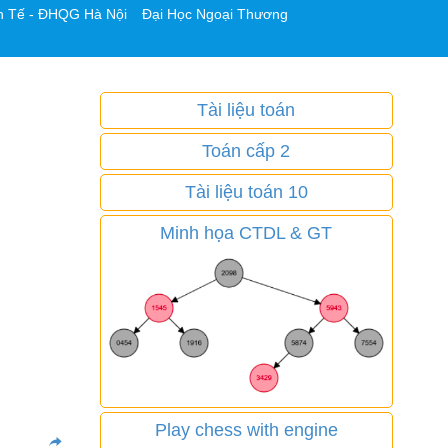
h Tế - ĐHQG Hà Nội
Đại Học Ngoại Thương
Tài liệu toán
Toán cấp 2
Tài liệu toán 10
Minh họa CTDL & GT
Play chess with engine