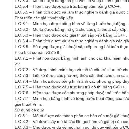
L.O.5.3 – Mô tả được bằng mã giả và cho ví dụ minh họa cho c
L.O.5.4 – Hiện thực được cấu trúc bảng băm bằng C/C++.

L.O.5.5 – Phân tích được và làm thực nghiệm đánh giá được c
Phát triển các giải thuật sắp xếp

L.O.6.1 – Minh họa được bằng hình vẽ từng bước hoạt động của
L.O.6.2 – Mô tả được bằng mã giả cho các giải thuật sắp xếp. 

L.O.6.3 – Hiện thực được các giải thuật sắp xếp bằng C/C++ .

L.O.6.4 – Phân tích được và làm thực nghiệm đánh giá các giải
L.O.6.5 – Sử dụng được giải thuật sắp xếp trong bài toán thực.
Hiểu biết cơ bản về đồ thị

L.O.7.1 – Phát họa được bằng hình ảnh cho các khái niệm như đ
v.v.

L.O.7.2 – Vẽ được hình minh họa và mô tả cấu trúc lưu trữ cho
L.O.7.3 – Liệt kê được các phương thức cần thiết cho cho các 
L.O.7.4 – Minh họa được bằng hình ảnh các phương pháp duyệt đ
L.O.7.5 – Hiện thực được cấu trúc lưu trữ đồ thì bằng C/C++.

L.O.7.6 – Hiện thực được các phương pháp duyệt nói trên bằng
L.O.7.7 – Minh họa bằng hình vẽ từng bước hoạt động của các gi
giải thuật Prim.

Sử dụng đệ quy

L.O.8.1 – Mô tả được các thành phần cơ bản của một giải thuật
L.O.8.2 – Vẽ được cây mô tả các lần gọi hàm và giá trị của cá
L.O.8.3 – Cho được ví dụ về một hàm gọi đệ quy viết bằng C/C