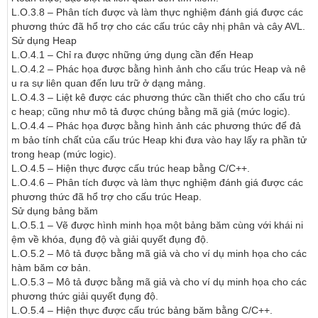
L.O.3.8 – Phân tích được và làm thực nghiệm đánh giá được các 
phương thức đã hổ trợ cho các cấu trúc cây nhị phân và cây AVL.

Sử dụng Heap

L.O.4.1 – Chỉ ra được những ứng dụng cần đến Heap

L.O.4.2 – Phác họa được bằng hình ảnh cho cấu trúc Heap và nê
u ra sự liên quan đến lưu trữ ở dạng mảng.

L.O.4.3 – Liệt kê được các phương thức cần thiết cho cho cấu trú
c heap; cũng như mô tả được chúng bằng mã giả (mức logic).

L.O.4.4 – Phác họa được bằng hình ảnh các phương thức để đả
m bảo tính chất của cấu trúc Heap khi đưa vào hay lấy ra phần tử 
trong heap (mức logic).

L.O.4.5 – Hiện thực được cấu trúc heap bằng C/C++.

L.O.4.6 – Phân tích được và làm thực nghiệm đánh giá được các 
phương thức đã hổ trợ cho cấu trúc Heap.

Sử dụng bảng băm 

L.O.5.1 – Vẽ được hình minh họa một bảng băm cùng với khái ni
ệm về khóa, đụng độ và giải quyết đụng độ.

L.O.5.2 – Mô tả được bằng mã giả và cho ví dụ minh họa cho các 
hàm băm cơ bản.

L.O.5.3 – Mô tả được bằng mã giả và cho ví dụ minh họa cho các 
phương thức giải quyết đụng độ.

L.O.5.4 – Hiện thực được cấu trúc bảng băm bằng C/C++.
