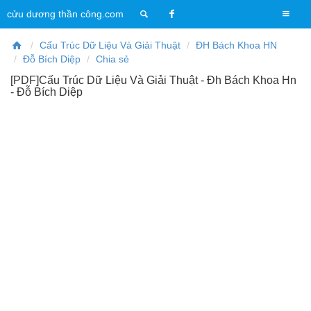
T
cửu dương thần công.com
o
g
Cấu Trúc Dữ Liệu Và Giải Thuật
ĐH Bách Khoa HN
g
Đỗ Bích Diệp
Chia sẻ
l
[PDF]Cấu Trúc Dữ Liệu Và Giải Thuật - Đh Bách Khoa Hn
e
- Đỗ Bích Diệp
n
a
v
i
g
a
t
i
o
n