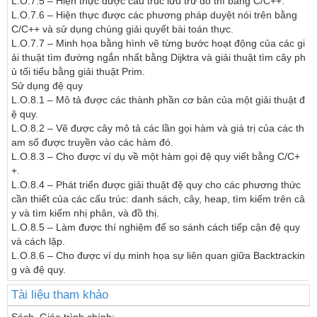
L.O.7.5 – Hiện thực được cấu trúc lưu trữ đồ thì bằng C/C++.

L.O.7.6 – Hiện thực được các phương pháp duyệt nói trên bằng 
C/C++ và sử dụng chúng giải quyết bài toán thực.

L.O.7.7 – Minh họa bằng hình vẽ từng bước hoạt động của các gi
ải thuật tìm đường ngắn nhất bằng Dijktra và giải thuật tìm cây ph
ủ tối tiểu bằng giải thuật Prim.

Sử dụng đệ quy

L.O.8.1 – Mô tả được các thành phần cơ bản của một giải thuật đ
ệ quy.

L.O.8.2 – Vẽ được cây mô tả các lần gọi hàm và giá trị của các th
am số được truyền vào các hàm đó.

L.O.8.3 – Cho được ví dụ về một hàm gọi đệ quy viết bằng C/C+
+.

L.O.8.4 – Phát triển được giải thuật đệ quy cho các phương thức 
cần thiết của các cấu trúc: danh sách, cây, heap, tìm kiếm trên câ
y và tìm kiếm nhị phân, và đồ thị.

L.O.8.5 – Làm được thí nghiệm để so sánh cách tiếp cận đệ quy 
và cách lặp.

L.O.8.6 – Cho được ví dụ minh họa sự liên quan giữa Backtrackin
Tài liệu tham khảo