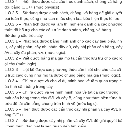
L.O.2.4 – Hiện thực được các cấu trúc danh sách, chồng và hàng 
đợi bằng C/C++ (mức physics)

L.O.2.5 – Sử dụng được danh sách, chồng, và hàng để giải quyết 
bài toán thực, cũng như cân nhắc chọn lựa kiểu hiện thực tối ưu.

L.O.2.6 – Phân tích được và làm thí nghiệm đánh giá các phương 
thức đã hổ trợ cho các cấu trúc danh sánh, chồng, và hàng.

Sử dụng cấu trúc cây

L.O.3.1 – Phát họa được bằng hình ảnh cho các cây tiêu biểu, nh
ư, cây nhị phân, cây nhị phân đầy đủ, cây nhị phân cân bằng, cây 
AVL, cây đa phân, v.v. (mức logic).

L.O.3.2 – Viết được bằng mã giả mô tả cấu trúc lưu trữ cho các lo
ại cây (mức logic)

L.O.3.3 – Liệt kê được các phương thức cần thiết cho cho các cấ
u trúc cây; cũng như mô tả được chúng bằng mã giả (mức logic).

L.O.3.4 – Chỉ ra được và cho ví dụ minh họa về tầm quan trọng c
ủa tính cân bằng trong cây.

L.O.3.5 – Chỉ ra được và vẽ hình minh họa về tất cả các trường 
mất cân bằng trong cây AVL và cây B, cũng như thực hiện từng b
ước để tái cân bằng chúng trên hình vẽ (mức logic).

L.O.3.6 – Hiện thực được các cấu trúc cây nhị phân và cây AVL b
ằng C/C++

L.O.3.7 – Sử dụng được cây nhị phân và cây AVL để giải quyết bà
i toán thực, đặc biệt là liên quan đến tìm kiếm.
