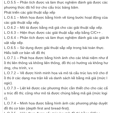
L.O.5.5 – Phân tích được và làm thực nghiệm đánh giá được các 
phương thức đã hổ trợ cho cấu trúc bảng băm.

Phát triển các giải thuật sắp xếp

L.O.6.1 – Minh họa được bằng hình vẽ từng bước hoạt động của 
các giải thuật sắp xếp.

L.O.6.2 – Mô tả được bằng mã giả cho các giải thuật sắp xếp. 

L.O.6.3 – Hiện thực được các giải thuật sắp xếp bằng C/C++ .

L.O.6.4 – Phân tích được và làm thực nghiệm đánh giá các giải th
uật sắp xếp.

L.O.6.5 – Sử dụng được giải thuật sắp xếp trong bài toán thực.

Hiểu biết cơ bản về đồ thị

L.O.7.1 – Phát họa được bằng hình ảnh cho các khái niệm như đ
ồ thị liên thông và không liên thông, đồ thị có hướng và không hư
ớng, chu trình, v.v.

L.O.7.2 – Vẽ được hình minh họa và mô tả cấu trúc lưu trữ cho đ
ồ thị ở các dạng ma trận kề và danh sách kề bằng mã giả (mức l
ogic).

L.O.7.3 – Liệt kê được các phương thức cần thiết cho cho các cấ
u trúc đồ thị; cũng như mô tả được chúng bằng mã giả (mức logi
c).

L.O.7.4 – Minh họa được bằng hình ảnh các phương pháp duyệt 
đồ thị cơ bản (depth first and bread-first).
