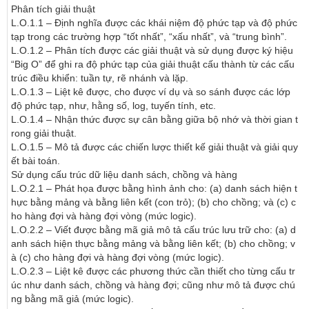
Phân tích giải thuật 

L.O.1.1 – Định nghĩa được các khái niệm độ phức tạp và độ phức 
tạp trong các trường hợp “tốt nhất”, “xấu nhất”, và “trung bình”.

L.O.1.2 – Phân tích được các giải thuật và sử dụng được ký hiệu 
“Big O” để ghi ra độ phức tạp của giải thuật cấu thành từ các cấu 
trúc điều khiển: tuần tự, rẽ nhánh và lặp.

L.O.1.3 – Liệt kê được, cho được ví dụ và so sánh được các lớp 
độ phức tạp, như, hằng số, log, tuyến tính, etc.

L.O.1.4 – Nhận thức được sự cân bằng giữa bộ nhớ và thời gian t
rong giải thuật.

L.O.1.5 – Mô tả được các chiến lược thiết kế giải thuật và giải quy
ết bài toán.

Sử dụng cấu trúc dữ liệu danh sách, chồng và hàng

L.O.2.1 – Phát họa được bằng hình ảnh cho: (a) danh sách hiện t
hực bằng mảng và bằng liên kết (con trỏ); (b) cho chồng; và (c) c
ho hàng đợi và hàng đợi vòng (mức logic).

L.O.2.2 – Viết được bằng mã giả mô tả cấu trúc lưu trữ cho: (a) d
anh sách hiện thực bằng mảng và bằng liên kết; (b) cho chồng; v
à (c) cho hàng đợi và hàng đợi vòng (mức logic).

L.O.2.3 – Liệt kê được các phương thức cần thiết cho từng cấu tr
úc như danh sách, chồng và hàng đợi; cũng như mô tả được chú
ng bằng mã giả (mức logic).
