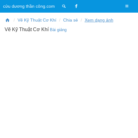
T
cửu dương thần công.com
o
g
Vẽ Kỹ Thuật Cơ Khí
Chia sẻ
Xem dạng ảnh
g
Vẽ Kỹ Thuật Cơ Khí
Bài giảng
l
e
n
a
v
i
g
a
t
i
o
n