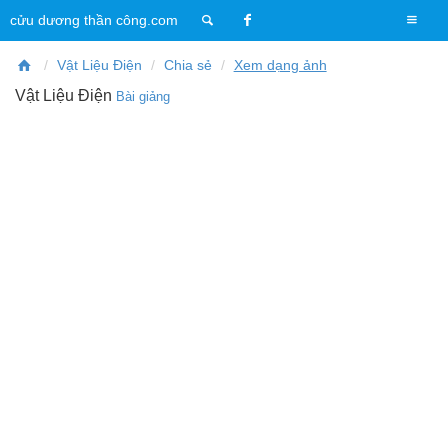
T
cửu dương thần công.com
o
g
Vật Liệu Điện
Chia sẻ
Xem dạng ảnh
g
Vật Liệu Điện
Bài giảng
l
e
n
a
v
i
g
a
t
i
o
n