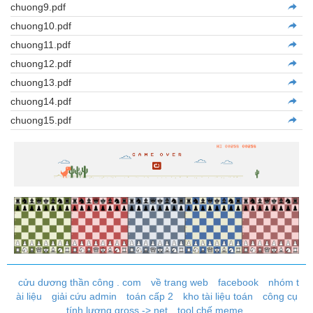
chuong9.pdf
chuong10.pdf
chuong11.pdf
chuong12.pdf
chuong13.pdf
chuong14.pdf
chuong15.pdf
cửu dương thần công . com
về trang web
facebook
nhóm t
ài liệu
giải cứu admin
toán cấp 2
kho tài liệu toán
công cụ
tính lương gross -> net
tool chế meme