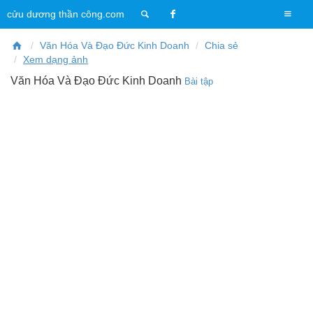
T
cửu dương thần công.com
o
g
Văn Hóa Và Đạo Đức Kinh Doanh
Chia sẻ
g
Xem dạng ảnh
l
Văn Hóa Và Đạo Đức Kinh Doanh
Bài tập
e
n
a
v
i
g
a
t
i
o
n