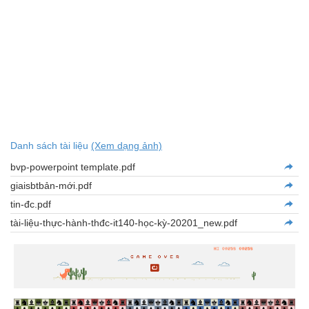
Danh sách tài liệu
(Xem dạng ảnh)
bvp-powerpoint template.pdf
giaisbtbản-mới.pdf
tin-đc.pdf
tài-liệu-thực-hành-thđc-it140-học-kỳ-20201_new.pdf