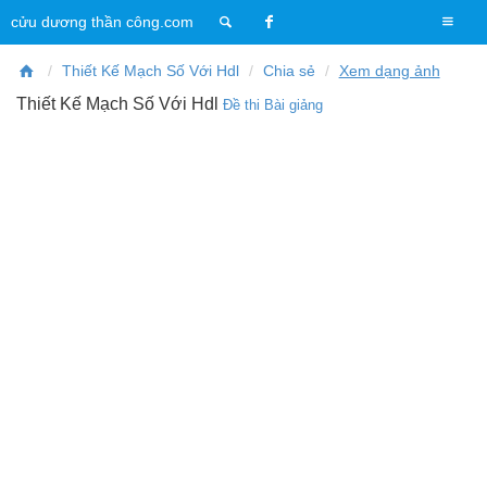
T
cửu dương thần công.com
o
g
Thiết Kế Mạch Số Với Hdl
Chia sẻ
Xem dạng ảnh
g
Thiết Kế Mạch Số Với Hdl
Đề thi
Bài giảng
l
e
n
a
v
i
g
a
t
i
o
n