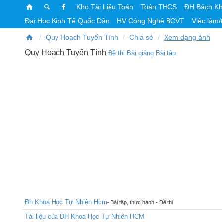
Kho Tài Liệu Toán
Toán THCS
ĐH Bách K
Đại Học Kinh Tế Quốc Dân
HV Công Nghệ BCVT
Việc làm/
Quy Hoạch Tuyến Tính
Chia sẻ
Xem dạng ảnh
Quy Hoạch Tuyến Tính
Đề thi
Bài giảng
Bài tập
Đh Khoa Học Tự Nhiên Hcm
- Bài tập, thực hành - Đề thi
Tài liệu của ĐH Khoa Học Tự Nhiên HCM