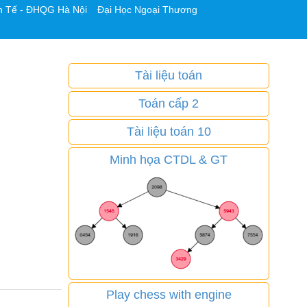
h Tế - ĐHQG Hà Nội
Đại Học Ngoại Thương
Tài liệu toán
Toán cấp 2
Tài liệu toán 10
Minh họa CTDL & GT
Play chess with engine