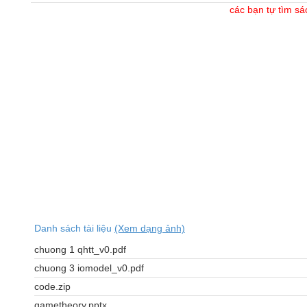
các bạn tự tìm sá
Danh sách tài liệu
(Xem dạng ảnh)
chuong 1 qhtt_v0.pdf
chuong 3 iomodel_v0.pdf
code.zip
gametheory.pptx