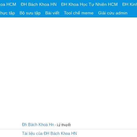
hoa HCM
ĐH Bách Khoa HN
ĐH Khoa Học Tự Nhiên HCM
ĐH Kin
thực tập
Bộ sưu tập
Bài viết
Tool chế meme
Giải cứu admin
Đh Bách Khoa Hn
- Lý thuyết
Tài liệu của ĐH Bách Khoa HN