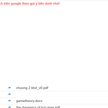
ch trên google theo gợi ý bên dưới nhé!
chuong 2 btvt_v0.pdf
gametheory.docx
the dynamics of lozi map.pdf