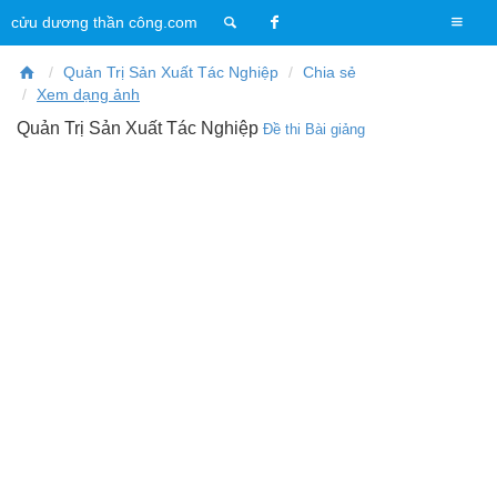
T
cửu dương thần công.com
o
g
Quản Trị Sản Xuất Tác Nghiệp
Chia sẻ
g
Xem dạng ảnh
l
Quản Trị Sản Xuất Tác Nghiệp
Đề thi
Bài giảng
e
n
a
v
i
g
a
t
i
o
n