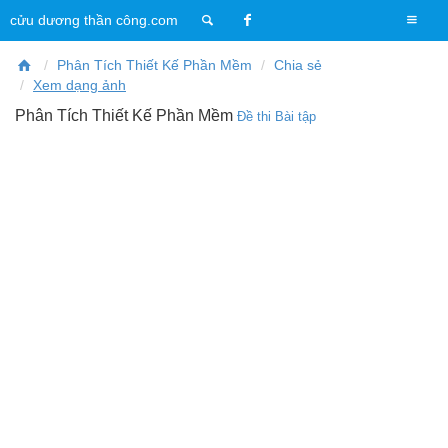
T
cửu dương thần công.com
o
g
Phân Tích Thiết Kế Phần Mềm
Chia sẻ
g
Xem dạng ảnh
l
Phân Tích Thiết Kế Phần Mềm
Đề thi
Bài tập
e
n
a
v
i
g
a
t
i
o
n