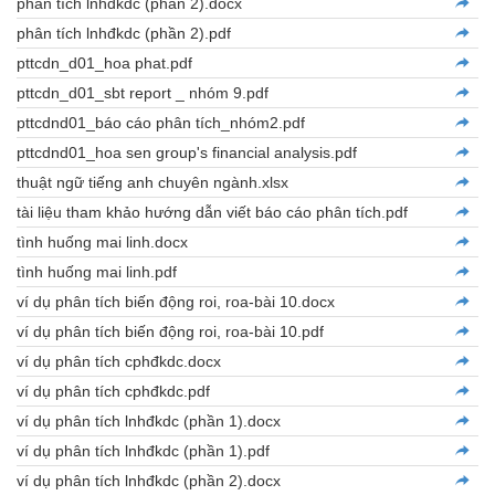
phân tích lnhđkdc (phần 2).docx
phân tích lnhđkdc (phần 2).pdf
pttcdn_d01_hoa phat.pdf
pttcdn_d01_sbt report _ nhóm 9.pdf
pttcdnd01_báo cáo phân tích_nhóm2.pdf
pttcdnd01_hoa sen group's financial analysis.pdf
thuật ngữ tiếng anh chuyên ngành.xlsx
tài liệu tham khảo hướng dẫn viết báo cáo phân tích.pdf
tình huống mai linh.docx
tình huống mai linh.pdf
ví dụ phân tích biến động roi, roa-bài 10.docx
ví dụ phân tích biến động roi, roa-bài 10.pdf
ví dụ phân tích cphđkdc.docx
ví dụ phân tích cphđkdc.pdf
ví dụ phân tích lnhđkdc (phần 1).docx
ví dụ phân tích lnhđkdc (phần 1).pdf
ví dụ phân tích lnhđkdc (phần 2).docx