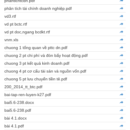
phantichtcdn.pdf
phân tích tài chính doanh nghiệp.pdf
vd3.rtf
vd pt bctc.rtf
vd pt doc,ngang bcdkt.rtf
vnm.xls
chuong 1 tổng quan về pttc dn.pdf
chuong 2 pt chi phí và đòn bẩy hoạt động.pdf
chuong 3 pt kết quả kinh doanh.pdf
chuong 4 pt cơ cấu tài sản và nguồn vốn.pdf
chuong 5 pt lưu chuyển tiền tê.pdf
200_2014_tt_btc.pdf
bai-tap-ren-luyen-k27.pdf
bai5.6-238.docx
bai5.6-238.pdf
bài 4.1.docx
bài 4.1.pdf