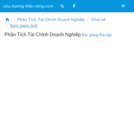
T
cửu dương thần công.com
o
g
Phân Tích Tài Chính Doanh Nghiệp
Chia sẻ
g
Xem dạng ảnh
l
Phân Tích Tài Chính Doanh Nghiệp
Bài giảng
Bài tập
e
n
a
v
i
g
a
t
i
o
n