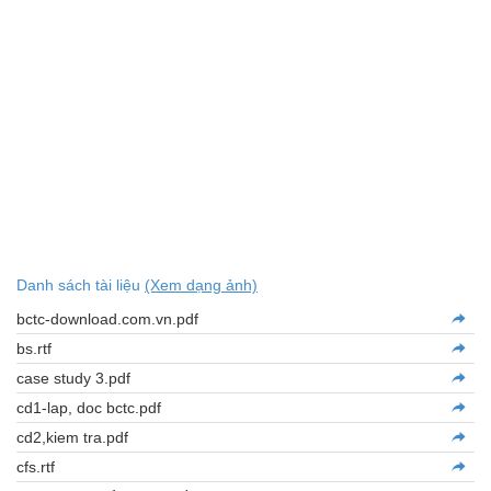
Danh sách tài liệu
(Xem dạng ảnh)
bctc-download.com.vn.pdf
bs.rtf
case study 3.pdf
cd1-lap, doc bctc.pdf
cd2,kiem tra.pdf
cfs.rtf