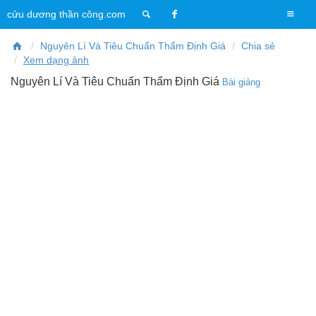
T
cửu dương thần công.com
o
g
Nguyên Lí Và Tiêu Chuẩn Thẩm Định Giá
Chia sẻ
g
Xem dạng ảnh
l
Nguyên Lí Và Tiêu Chuẩn Thẩm Định Giá
Bài giảng
e
n
a
v
i
g
a
t
i
o
n