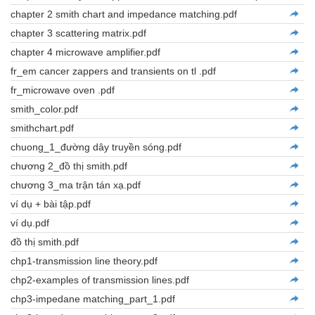
chapter 2 smith chart and impedance matching.pdf
chapter 3 scattering matrix.pdf
chapter 4 microwave amplifier.pdf
fr_em cancer zappers and transients on tl .pdf
fr_microwave oven .pdf
smith_color.pdf
smithchart.pdf
chuong_1_đường dây truyền sóng.pdf
chương 2_đồ thị smith.pdf
chương 3_ma trận tán xạ.pdf
ví dụ + bài tập.pdf
ví dụ.pdf
đồ thị smith.pdf
chp1-transmission line theory.pdf
chp2-examples of transmission lines.pdf
chp3-impedane matching_part_1.pdf