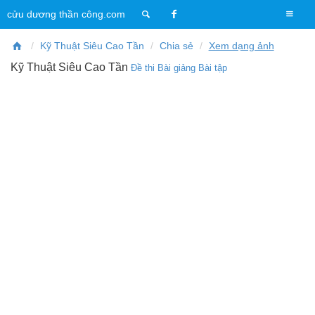
T
cửu dương thần công.com
o
g
Kỹ Thuật Siêu Cao Tần
Chia sẻ
Xem dạng ảnh
g
Kỹ Thuật Siêu Cao Tần
Đề thi
Bài giảng
Bài tập
l
e
n
a
v
i
g
a
t
i
o
n