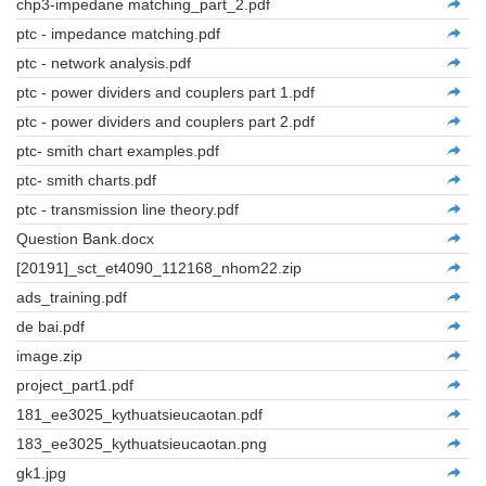
chp3-impedane matching_part_2.pdf
ptc - impedance matching.pdf
ptc - network analysis.pdf
ptc - power dividers and couplers part 1.pdf
ptc - power dividers and couplers part 2.pdf
ptc- smith chart examples.pdf
ptc- smith charts.pdf
ptc - transmission line theory.pdf
Question Bank.docx
[20191]_sct_et4090_112168_nhom22.zip
ads_training.pdf
de bai.pdf
image.zip
project_part1.pdf
181_ee3025_kythuatsieucaotan.pdf
183_ee3025_kythuatsieucaotan.png
gk1.jpg