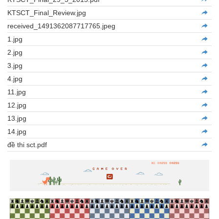
KTSCT_Final_Review.jpg
received_1491362087717765.jpeg
1.jpg
2.jpg
3.jpg
4.jpg
11.jpg
12.jpg
13.jpg
14.jpg
đề thi sct.pdf