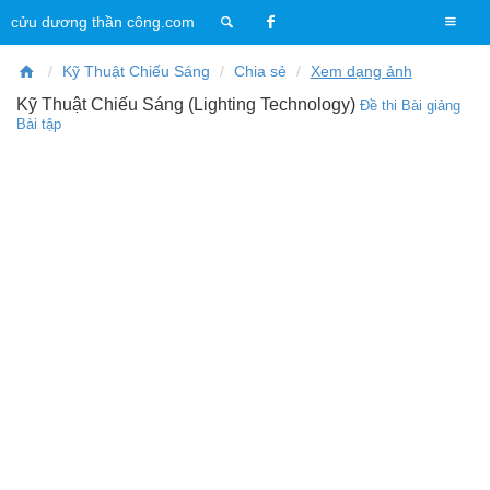
T
cửu dương thần công.com
o
g
Kỹ Thuật Chiếu Sáng
Chia sẻ
Xem dạng ảnh
g
Kỹ Thuật Chiếu Sáng (Lighting Technology)
Đề thi
Bài giảng
l
Bài tập
e
n
a
v
i
g
a
t
i
o
n