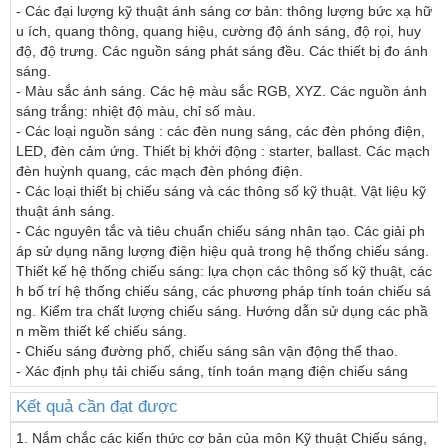
- Các đại lượng kỹ thuật ánh sáng cơ bản: thông lượng bức xạ hữ
u ích, quang thông, quang hiệu, cường độ ánh sáng, độ rọi, huy 
độ, độ trưng. Các nguồn sáng phát sáng đều. Các thiết bị đo ánh 
sáng.

- Màu sắc ánh sáng. Các hệ màu sắc RGB, XYZ. Các nguồn ánh 
sáng trắng: nhiệt độ màu, chỉ số màu.

- Các loại nguồn sáng : các đèn nung sáng, các đèn phóng điện, 
LED, đèn cảm ứng. Thiết bị khởi động : starter, ballast. Các mạch 
đèn huỳnh quang, các mạch đèn phóng điện.

- Các loại thiết bị chiếu sáng và các thông số kỹ thuật. Vật liệu kỹ 
thuật ánh sáng.

- Các nguyên tắc và tiêu chuẩn chiếu sáng nhân tạo. Các giải ph
áp sử dụng năng lượng điện hiệu quả trong hệ thống chiếu sáng. 
Thiết kế hệ thống chiếu sáng: lựa chọn các thông số kỹ thuật, các
h bố trí hệ thống chiếu sáng, các phương pháp tính toán chiếu sá
ng. Kiểm tra chất lượng chiếu sáng. Hướng dẫn sử dụng các phầ
n mềm thiết kế chiếu sáng.

- Chiếu sáng đường phố, chiếu sáng sân vận động thể thao.

- Xác định phụ tải chiếu sáng, tính toán mạng điện chiếu sáng
Kết quả cần đạt được
1. Nắm chắc các kiến thức cơ bản của môn Kỹ thuật Chiếu sáng, 