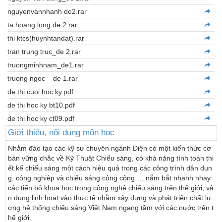
nguyenvannhanh de2.rar
ta hoang long de 2.rar
thi ktcs(huynhtandat).rar
tran trung truc_de 2.rar
truongminhnam_de1.rar
truong ngoc _ de 1.rar
de thi cuoi hoc ky.pdf
de thi hoc ky bt10.pdf
de thi hoc ky ct09.pdf
Giới thiệu, nội dung môn học
Nhằm đào tạo các kỹ sư chuyên ngành Điện có một kiến thức cơ 
bản vững chắc về Kỹ Thuật Chiếu sáng, có khả năng tính toán thi
ết kế chiếu sáng một cách hiệu quả trong các công trình dân dụn
g, công nghiệp và chiếu sáng công cộng…, nắm bắt nhanh nhạy 
các tiến bộ khoa học trong công nghệ chiếu sáng trên thế giới, vậ
n dụng linh hoạt vào thực tế nhằm xây dựng và phát triển chất lư
ợng hệ thống chiếu sáng Việt Nam ngang tầm với các nước trên t
hế giới.
