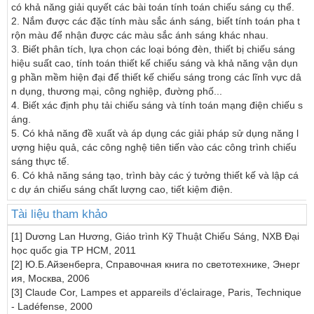
có khả năng giải quyết các bài toán tính toán chiếu sáng cụ thể.

2. Nắm được các đặc tính màu sắc ánh sáng, biết tính toán pha t
rộn màu để nhận được các màu sắc ánh sáng khác nhau.

3. Biết phân tích, lựa chọn các loại bóng đèn, thiết bị chiếu sáng 
hiệu suất cao, tính toán thiết kế chiếu sáng và khả năng vận dụn
g phần mềm hiện đại để thiết kế chiếu sáng trong các lĩnh vực dâ
n dụng, thương mại, công nghiệp, đường phố...

4. Biết xác định phụ tải chiếu sáng và tính toán mạng điện chiếu s
áng.

5. Có khả năng đề xuất và áp dụng các giải pháp sử dụng năng l
ượng hiệu quả, các công nghệ tiên tiến vào các công trình chiếu 
sáng thực tế.

6. Có khả năng sáng tạo, trình bày các ý tưởng thiết kế và lập cá
c dự án chiếu sáng chất lượng cao, tiết kiệm điện.
Tài liệu tham khảo
[1] Dương Lan Hương, Giáo trình Kỹ Thuật Chiếu Sáng, NXB Đại 
học quốc gia TP HCM, 2011

[2] Ю.Б.Айзенберга, Cправочная книга по светотехнике, Энерг
ия, Москва, 2006

[3] Claude Cor, Lampes et appareils d’éclairage, Paris, Technique 
- Ladéfense, 2000