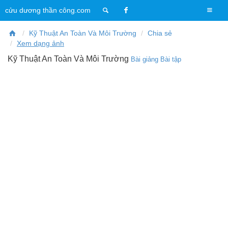
T
cửu dương thần công.com
o
g
Kỹ Thuật An Toàn Và Môi Trường
Chia sẻ
g
Xem dạng ảnh
l
Kỹ Thuật An Toàn Và Môi Trường
Bài giảng
Bài tập
e
n
a
v
i
g
a
t
i
o
n