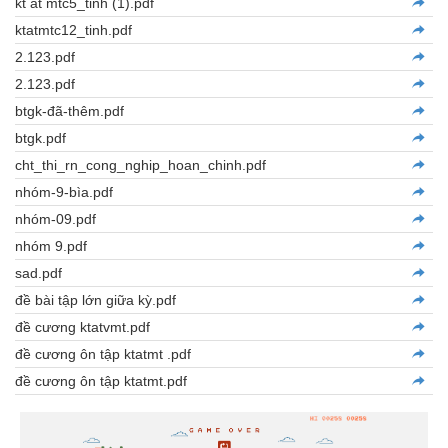
kt at mtc5_tinh (1).pdf
ktatmtc12_tinh.pdf
2.123.pdf
2.123.pdf
btgk-đã-thêm.pdf
btgk.pdf
cht_thi_rn_cong_nghip_hoan_chinh.pdf
nhóm-9-bìa.pdf
nhóm-09.pdf
nhóm 9.pdf
sad.pdf
đề bài tập lớn giữa kỳ.pdf
đề cương ktatvmt.pdf
đề cương ôn tập ktatmt .pdf
đề cương ôn tập ktatmt.pdf