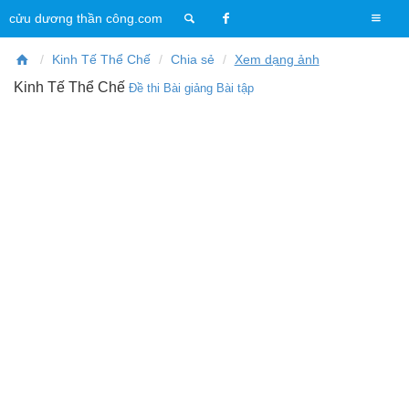
T
cửu dương thần công.com
o
g
Kinh Tế Thể Chế
Chia sẻ
Xem dạng ảnh
g
Kinh Tế Thể Chế
Đề thi
Bài giảng
Bài tập
l
e
n
a
v
i
g
a
t
i
o
n