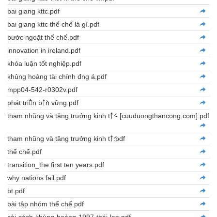
bai giang kttc.pdf
bai giang kttc thể chế là gì.pdf
bước ngoặt thể chế.pdf
innovation in ireland.pdf
khóa luận tốt nghiệp.pdf
khủng hoảng tài chính đ￴ng á.pdf
mpp04-542-r0302v.pdf
phát tri￪̉n b￪̀n vững.pdf
tham nhũng và tăng trưởng kinh t￪́ - [cuuduongthancong.com].pdf
tham nhũng và tăng trưởng kinh t￪́.pdf
thể chế.pdf
transition_the first ten years.pdf
why nations fail.pdf
bt.pdf
bài tập nhóm thể chế.pdf