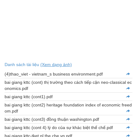
Danh sách tài liệu
(Xem dạng ảnh)
(4)thao_viet - vietnam_s business environment.pdf
bai giang kttc (cont) thị trường theo cách tiếp cận neo-classical ec
onomics.pdf
bai giang kttc (cont1).pdf
bai giang kttc (cont2) heritage foundation index of economic freed
om.pdf
bai giang kttc (cont3) đồng thuận washington.pdf
bai giang kttc (cont 4) lý do của sự khác biệt thể chế.pdf
bai giang kttc-tket nl the che vn.pdf