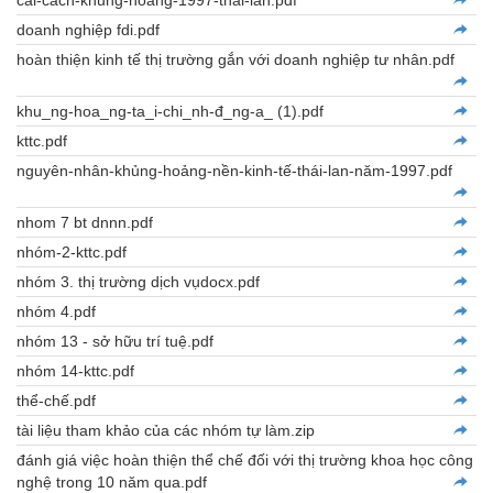
cải-cách-khủng-hoảng-1997-thái-lan.pdf
doanh nghiệp fdi.pdf
hoàn thiện kinh tế thị trường gắn với doanh nghiệp tư nhân.pdf
khu_ng-hoa_ng-ta_i-chi_nh-đ_ng-a_ (1).pdf
kttc.pdf
nguyên-nhân-khủng-hoảng-nền-kinh-tế-thái-lan-năm-1997.pdf
nhom 7 bt dnnn.pdf
nhóm-2-kttc.pdf
nhóm 3. thị trường dịch vụdocx.pdf
nhóm 4.pdf
nhóm 13 - sở hữu trí tuệ.pdf
nhóm 14-kttc.pdf
thể-chế.pdf
tài liệu tham khảo của các nhóm tự làm.zip
đánh giá việc hoàn thiện thể chế đối với thị trường khoa học công
nghệ trong 10 năm qua.pdf