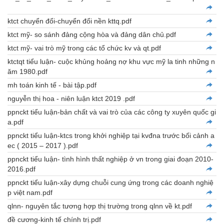
ktct chuyển đổi-chuyển đổi nền kttq.pdf
ktct mỹ- so sánh đảng cộng hòa và đảng dân chủ.pdf
ktct mỹ- vai trò mỹ trong các tổ chức kv và qt.pdf
ktctqt tiểu luận- cuộc khủng hoảng nợ khu vực mỹ la tinh những n
ăm 1980.pdf
mh toán kinh tế - bài tập.pdf
nguyễn thị hoa - niên luận ktct 2019 .pdf
ppnckt tiểu luận-bản chất và vai trò của các công ty xuyên quốc gi
a.pdf
ppnckt tiểu luận-ktcs trong khởi nghiệp tại kvđna trước bối cảnh a
ec ( 2015 – 2017 ).pdf
ppnckt tiểu luận- tình hình thất nghiệp ở vn trong giai đoạn 2010-
2016.pdf
ppnckt tiểu luận-xây dựng chuỗi cung ứng trong các doanh nghiệ
p việt nam.pdf
qlnn- nguyên tắc tương hợp thị trường trong qlnn về kt.pdf
đề cương-kinh tế chính trị.pdf