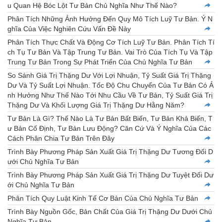
u Quan Hệ Bóc Lột Tư Bản Chủ Nghĩa Như Thế Nào?
Phân Tích Những Ảnh Hưởng Đến Quy Mô Tích Luỹ Tư Bản. Ý N
ghĩa Của Việc Nghiên Cứu Vấn Đề Này
Phân Tích Thực Chất Và Động Cơ Tích Luỹ Tư Bản. Phân Tích Tí
ch Tụ Tư Bản Và Tập Trung Tư Bản. Vai Trò Của Tích Tụ Và Tập
Trung Tư Bản Trong Sự Phát Triển Của Chủ Nghĩa Tư Bản
So Sánh Giá Trị Thặng Dư Với Lợi Nhuận, Tỷ Suất Giá Trị Thặng
Dư Và Tỷ Suất Lợi Nhuận. Tốc Độ Chu Chuyển Của Tư Bản Có Ả
nh Hưởng Như Thế Nào Tới Nhu Cầu Về Tư Bản, Tỷ Suất Giá Trị
Thặng Dư Và Khối Lượng Giá Trị Thặng Dư Hằng Năm?
Tư Bản Là Gì? Thế Nào Là Tư Bản Bất Biến, Tư Bản Khả Biến, T
ư Bản Cố Định, Tư Bản Lưu Động? Căn Cứ Và Ý Nghĩa Của Các
Cách Phân Chia Tư Bản Trên Đây
Trình Bày Phương Pháp Sản Xuất Giá Trị Thặng Dư Tương Đối D
ưới Chủ Nghĩa Tư Bản
Trình Bày Phương Pháp Sản Xuất Giá Trị Thặng Dư Tuyệt Đối Dư
ới Chủ Nghĩa Tư Bản
Phân Tích Quy Luật Kinh Tế Cơ Bản Của Chủ Nghĩa Tư Bản
Trình Bày Nguồn Gốc, Bản Chất Của Giá Trị Thặng Dư Dưới Chủ
Nghĩa Tư Bản