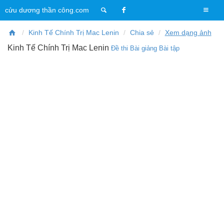
T
cửu dương thần công.com
o
g
Kinh Tế Chính Trị Mac Lenin
Chia sẻ
Xem dạng ảnh
g
Kinh Tế Chính Trị Mac Lenin
Đề thi
Bài giảng
Bài tập
l
e
n
a
v
i
g
a
t
i
o
n