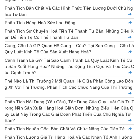
Phân Tích Bản Chất Và Các Hình Thức Tiền Lương Dưới Chủ Ng
hĩa Tư Bản
Phân Tích Hàng Hoá Sức Lao Động
Phân Tích Sự Chuyển Hoá Tiền Tệ Thành Tư Bản. Những Điều Ki
ện Để Tiền Tệ Có Thể Thành Tư Bản
Cung, Cầu Là Gì? Quan Hệ Cung – Cầu? Tại Sao Cung – Cầu Là
Quy Luật Kinh Tế Của Sản Xuất Hàng Hoá?
Cạnh Tranh Là Gì? Tại Sao Cạnh Tranh Là Quy Luật Kinh Tế Củ
a Sản Xuất Hàng Hoá? Những Tác Động Tích Cực Và Tiêu Cực C
ủa Cạnh Tranh?
Thế Nào Là Thị Trường? Mối Quan Hệ Giữa Phân Công Lao Độn
g Xh Với Thị Trường. Phân Tích Các Chức Năng Của Thị Trường
Phân Tích Nội Dung (Yêu Cầu), Tác Dụng Của Quy Luật Giá Trị T
rong Nền Sản Xuất Hàng Hoá Giản Đơn. Những Biểu Hiện Của Q
uy Luật Này Trong Các Giai Đoạn Phát Triển Của Chủ Nghĩa Tư
Bản?
Phân Tích Nguồn Gốc, Bản Chất Và Chức Năng Của Tiền Tệ
Phân Tích Lượng Giá Trị Hàng Hoá Và Các Nhân Tố Ảnh Hưởng