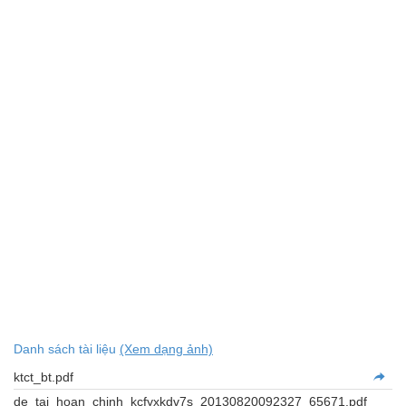
Danh sách tài liệu
(Xem dạng ảnh)
ktct_bt.pdf
de_tai_hoan_chinh_kcfyxkdv7s_20130820092327_65671.pdf