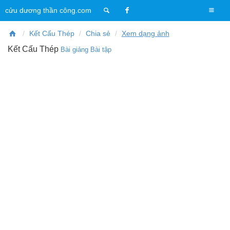
T
cửu dương thần công.com
o
g
Kết Cấu Thép
Chia sẻ
Xem dạng ảnh
g
Kết Cấu Thép
Bài giảng
Bài tập
l
e
n
a
v
i
g
a
t
i
o
n