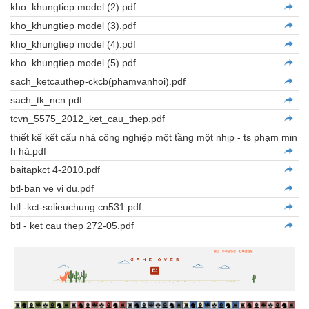
kho_khungtiep model (2).pdf
kho_khungtiep model (3).pdf
kho_khungtiep model (4).pdf
kho_khungtiep model (5).pdf
sach_ketcauthep-ckcb(phamvanhoi).pdf
sach_tk_ncn.pdf
tcvn_5575_2012_ket_cau_thep.pdf
thiết kế kết cấu nhà công nghiệp một tầng một nhịp - ts phạm min
h hà.pdf
baitapkct 4-2010.pdf
btl-ban ve vi du.pdf
btl -kct-solieuchung cn531.pdf
btl - ket cau thep 272-05.pdf