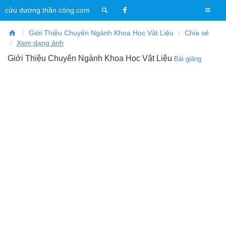
T
cửu dương thần công.com
o
g
Giới Thiệu Chuyên Ngành Khoa Học Vật Liệu
Chia sẻ
g
Xem dạng ảnh
l
Giới Thiệu Chuyên Ngành Khoa Học Vật Liệu
Bài giảng
e
n
a
v
i
g
a
t
i
o
n