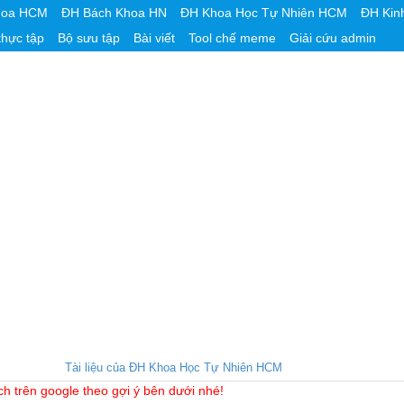
hoa HCM
ĐH Bách Khoa HN
ĐH Khoa Học Tự Nhiên HCM
ĐH Kin
thực tập
Bộ sưu tập
Bài viết
Tool chế meme
Giải cứu admin
Tài liệu của ĐH Khoa Học Tự Nhiên HCM
ch trên google theo gợi ý bên dưới nhé!