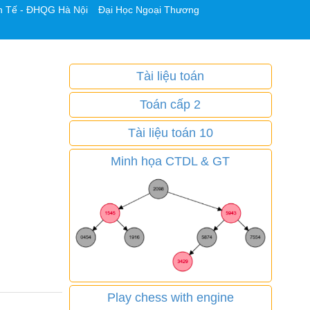
h Tế - ĐHQG Hà Nội
Đại Học Ngoại Thương
Tài liệu toán
Toán cấp 2
Tài liệu toán 10
Minh họa CTDL & GT
Play chess with engine