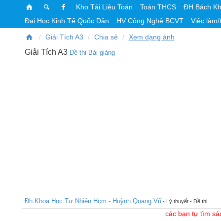
Kho Tài Liệu Toán
Toán THCS
ĐH Bách K
Đại Học Kinh Tế Quốc Dân
HV Công Nghệ BCVT
Việc làm/
Giải Tích A3
Chia sẻ
Xem dạng ảnh
Giải Tích A3
Đề thi
Bài giảng
Đh Khoa Học Tự Nhiên Hcm - Huỳnh Quang Vũ
- Lý thuyết - Đề thi
các bạn tự tìm sá