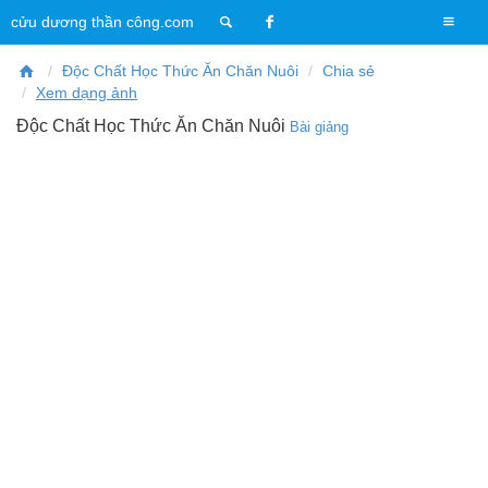
T
cửu dương thần công.com
o
g
Độc Chất Học Thức Ăn Chăn Nuôi
Chia sẻ
g
Xem dạng ảnh
l
Độc Chất Học Thức Ăn Chăn Nuôi
Bài giảng
e
n
a
v
i
g
a
t
i
o
n