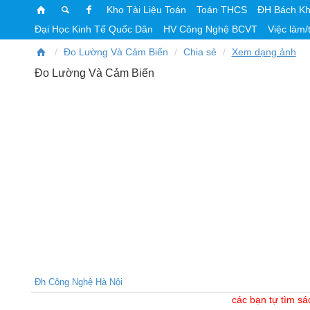
Kho Tài Liệu Toán
Toán THCS
ĐH Bách K
Đại Học Kinh Tế Quốc Dân
HV Công Nghệ BCVT
Việc làm/
Đo Lường Và Cảm Biến
Chia sẻ
Xem dạng ảnh
Đo Lường Và Cảm Biến
Đh Công Nghệ Hà Nội
các bạn tự tìm sá