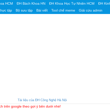
hoa HCM
ĐH Bách Khoa HN
ĐH Khoa Học Tự Nhiên HCM
ĐH Kin
thực tập
Bộ sưu tập
Bài viết
Tool chế meme
Giải cứu admin
Tài liệu của ĐH Công Nghệ Hà Nội
ch trên google theo gợi ý bên dưới nhé!