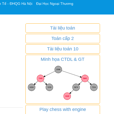
h Tế - ĐHQG Hà Nội
Đại Học Ngoại Thương
Tài liệu toán
Toán cấp 2
Tài liệu toán 10
Minh họa CTDL & GT
Play chess with engine