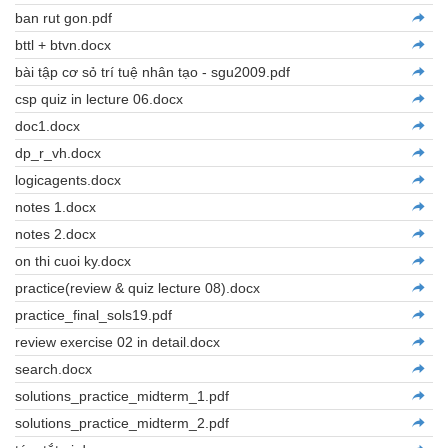
ban rut gon.pdf
bttl + btvn.docx
bài tập cơ sỏ trí tuệ nhân tạo - sgu2009.pdf
csp quiz in lecture 06.docx
doc1.docx
dp_r_vh.docx
logicagents.docx
notes 1.docx
notes 2.docx
on thi cuoi ky.docx
practice(review & quiz lecture 08).docx
practice_final_sols19.pdf
review exercise 02 in detail.docx
search.docx
solutions_practice_midterm_1.pdf
solutions_practice_midterm_2.pdf