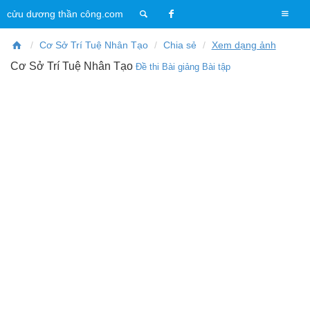
T
cửu dương thần công.com
o
g
Cơ Sở Trí Tuệ Nhân Tạo
Chia sẻ
Xem dạng ảnh
g
Cơ Sở Trí Tuệ Nhân Tạo
Đề thi
Bài giảng
Bài tập
l
e
n
a
v
i
g
a
t
i
o
n