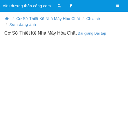
T
cửu dương thần công.com
o
g
Cơ Sở Thiết Kế Nhà Máy Hóa Chât
Chia sẻ
g
Xem dạng ảnh
l
Cơ Sở Thiết Kế Nhà Máy Hóa Chât
Bài giảng
Bài tập
e
n
a
v
i
g
a
t
i
o
n