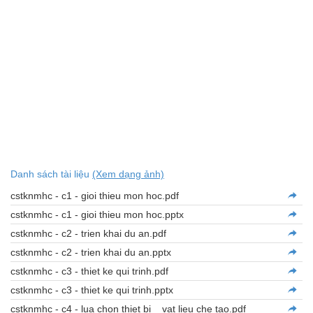
Danh sách tài liệu
(Xem dạng ảnh)
cstknmhc - c1 - gioi thieu mon hoc.pdf
cstknmhc - c1 - gioi thieu mon hoc.pptx
cstknmhc - c2 - trien khai du an.pdf
cstknmhc - c2 - trien khai du an.pptx
cstknmhc - c3 - thiet ke qui trinh.pdf
cstknmhc - c3 - thiet ke qui trinh.pptx
cstknmhc - c4 - lua chon thiet bi _ vat lieu che tao.pdf