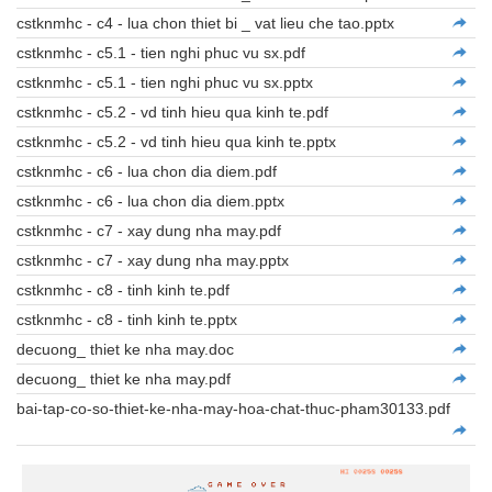
cstknmhc - c4 - lua chon thiet bi _ vat lieu che tao.pptx
cstknmhc - c5.1 - tien nghi phuc vu sx.pdf
cstknmhc - c5.1 - tien nghi phuc vu sx.pptx
cstknmhc - c5.2 - vd tinh hieu qua kinh te.pdf
cstknmhc - c5.2 - vd tinh hieu qua kinh te.pptx
cstknmhc - c6 - lua chon dia diem.pdf
cstknmhc - c6 - lua chon dia diem.pptx
cstknmhc - c7 - xay dung nha may.pdf
cstknmhc - c7 - xay dung nha may.pptx
cstknmhc - c8 - tinh kinh te.pdf
cstknmhc - c8 - tinh kinh te.pptx
decuong_ thiet ke nha may.doc
decuong_ thiet ke nha may.pdf
bai-tap-co-so-thiet-ke-nha-may-hoa-chat-thuc-pham30133.pdf