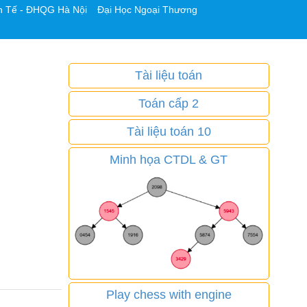
h Tế - ĐHQG Hà Nội
Đại Học Ngoại Thương
Tài liệu toán
Toán cấp 2
Tài liệu toán 10
Minh họa CTDL & GT
Play chess with engine