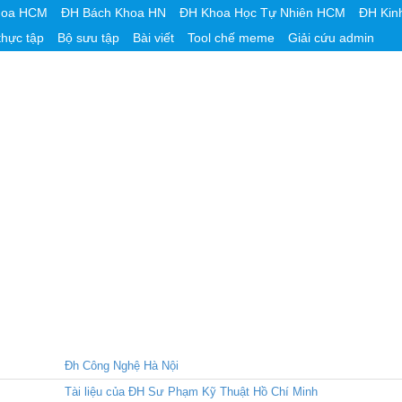
hoa HCM
ĐH Bách Khoa HN
ĐH Khoa Học Tự Nhiên HCM
ĐH Kin
thực tập
Bộ sưu tập
Bài viết
Tool chế meme
Giải cứu admin
Đh Công Nghệ Hà Nội
Tài liệu của ĐH Sư Phạm Kỹ Thuật Hồ Chí Minh