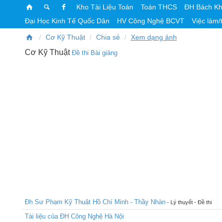
Kho Tài Liệu Toán
Toán THCS
ĐH Bách K
Đại Học Kinh Tế Quốc Dân
HV Công Nghệ BCVT
Việc làm/
Cơ Kỹ Thuật
Chia sẻ
Xem dạng ảnh
Cơ Kỹ Thuật
Đề thi
Bài giảng
Đh Sư Phạm Kỹ Thuật Hồ Chí Minh - Thầy Nhàn
- Lý thuyết - Đề thi
Tài liệu của ĐH Công Nghệ Hà Nội