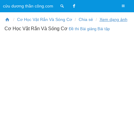
T
cửu dương thần công.com
o
g
Cơ Học Vật Rắn Và Sóng Cơ
Chia sẻ
Xem dạng ảnh
g
Cơ Học Vật Rắn Và Sóng Cơ
Đề thi
Bài giảng
Bài tập
l
e
n
a
v
i
g
a
t
i
o
n