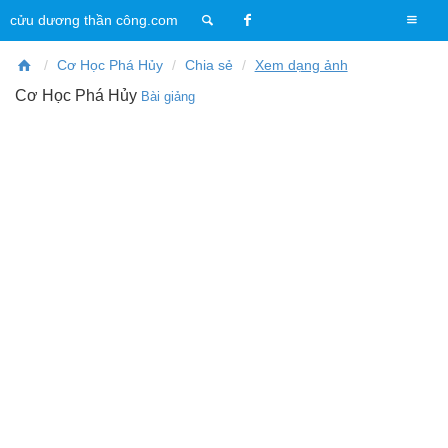
T
cửu dương thần công.com
o
g
Cơ Học Phá Hủy
Chia sẻ
Xem dạng ảnh
g
Cơ Học Phá Hủy
Bài giảng
l
e
n
a
v
i
g
a
t
i
o
n