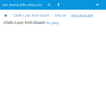
T
cửu dương thần công.com
o
g
Chiến Lược Kinh Doanh
Chia sẻ
Xem dạng ảnh
g
Chiến Lược Kinh Doanh
Bài giảng
l
e
n
a
v
i
g
a
t
i
o
n