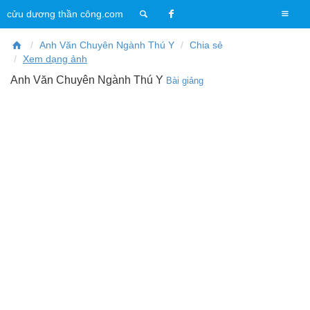
T
cửu dương thần công.com
o
g
Anh Văn Chuyên Ngành Thú Y
Chia sẻ
g
Xem dạng ảnh
l
Anh Văn Chuyên Ngành Thú Y
Bài giảng
e
n
a
v
i
g
a
t
i
o
n