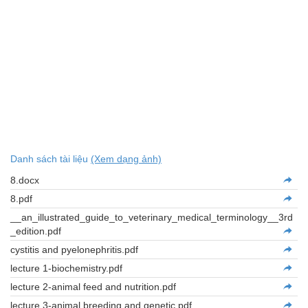
Danh sách tài liệu
(Xem dạng ảnh)
8.docx
8.pdf
__an_illustrated_guide_to_veterinary_medical_terminology__3rd
_edition.pdf
cystitis and pyelonephritis.pdf
lecture 1-biochemistry.pdf
lecture 2-animal feed and nutrition.pdf
lecture 3-animal breeding and genetic.pdf