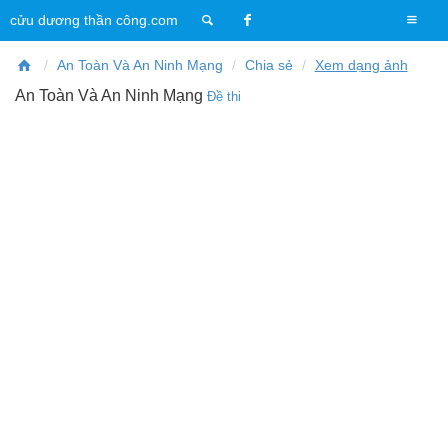
T
cửu dương thần công.com
o
g
An Toàn Và An Ninh Mạng
Chia sẻ
Xem dạng ảnh
g
An Toàn Và An Ninh Mạng
Đề thi
l
e
n
a
v
i
g
a
t
i
o
n