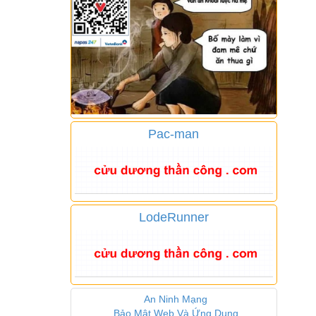
Pac-man
LodeRunner
An Ninh Mạng
Bảo Mật Web Và Ứng Dụng