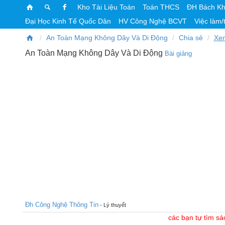
Kho Tài Liệu Toán
Toán THCS
ĐH Bách K
Đại Học Kinh Tế Quốc Dân
HV Công Nghệ BCVT
Việc làm/
An Toàn Mạng Không Dây Và Di Động
Chia sẻ
Xe
An Toàn Mạng Không Dây Và Di Động
Bài giảng
Đh Công Nghệ Thông Tin
- Lý thuyết
các bạn tự tìm sá