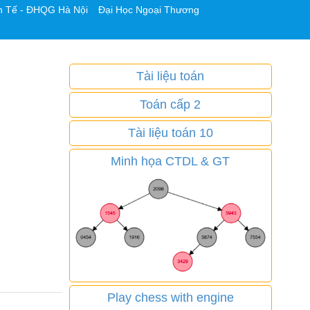
h Tế - ĐHQG Hà Nội
Đại Học Ngoại Thương
Tài liệu toán
Toán cấp 2
Tài liệu toán 10
Minh họa CTDL & GT
Play chess with engine