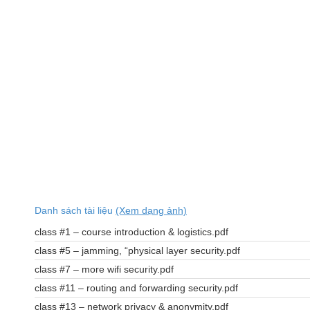
Danh sách tài liệu
(Xem dạng ảnh)
class #1 – course introduction & logistics.pdf
class #5 – jamming, “physical layer security.pdf
class #7 – more wifi security.pdf
class #11 – routing and forwarding security.pdf
class #13 – network privacy & anonymity.pdf