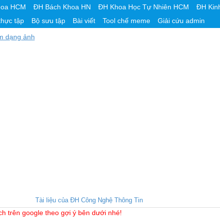
hoa HCM
ĐH Bách Khoa HN
ĐH Khoa Học Tự Nhiên HCM
ĐH Kin
thực tập
Bộ sưu tập
Bài viết
Tool chế meme
Giải cứu admin
m dạng ảnh
Tài liệu của ĐH Công Nghệ Thông Tin
ch trên google theo gợi ý bên dưới nhé!