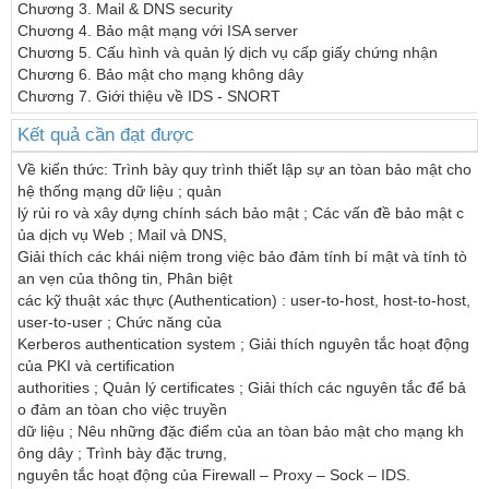
Chương 3. Mail & DNS security 

Chương 4. Bảo mật mạng với ISA server 

Chương 5. Cấu hình và quản lý dịch vụ cấp giấy chứng nhận 

Chương 6. Bảo mật cho mạng không dây 

Chương 7. Giới thiệu về IDS - SNORT
Kết quả cần đạt được
Về kiến thức: Trình bày quy trình thiết lập sự an tòan bảo mật cho 
hệ thống mạng dữ liệu ; quản 

lý rủi ro và xây dựng chính sách bảo mật ; Các vấn đề bảo mật c
ủa dịch vụ Web ; Mail và DNS, 

Giải thích các khái niệm trong việc bảo đảm tính bí mật và tính tò
an vẹn của thông tin, Phân biệt 

các kỹ thuật xác thực (Authentication) : user-to-host, host-to-host, 
user-to-user ; Chức năng của 

Kerberos authentication system ; Giải thích nguyên tắc hoạt động 
của PKI và certification 

authorities ; Quản lý certificates ; Giải thích các nguyên tắc để bả
o đảm an tòan cho việc truyền 

dữ liệu ; Nêu những đặc điểm của an tòan bảo mật cho mạng kh
ông dây ; Trình bày đặc trưng, 

nguyên tắc hoạt động của Firewall – Proxy – Sock – IDS. 
