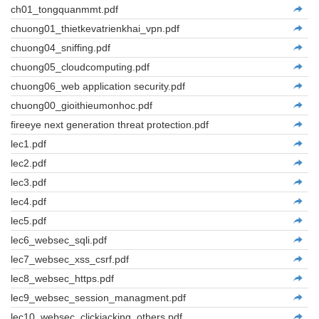
ch01_tongquanmmt.pdf
chuong01_thietkevatrienkhai_vpn.pdf
chuong04_sniffing.pdf
chuong05_cloudcomputing.pdf
chuong06_web application security.pdf
chuong00_gioithieumonhoc.pdf
fireeye next generation threat protection.pdf
lec1.pdf
lec2.pdf
lec3.pdf
lec4.pdf
lec5.pdf
lec6_websec_sqli.pdf
lec7_websec_xss_csrf.pdf
lec8_websec_https.pdf
lec9_websec_session_managment.pdf
lec10_websec_clickjacking_others.pdf