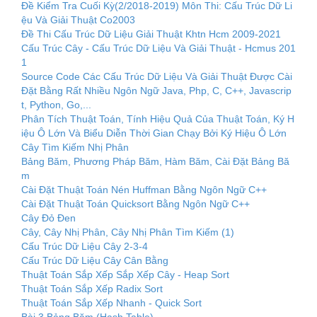
Đề Kiểm Tra Cuối Kỳ(2/2018-2019) Môn Thi: Cấu Trúc Dữ Li
ệu Và Giải Thuật Co2003
Đề Thi Cấu Trúc Dữ Liệu Giải Thuật Khtn Hcm 2009-2021
Cấu Trúc Cây - Cấu Trúc Dữ Liệu Và Giải Thuật - Hcmus 201
1
Source Code Các Cấu Trúc Dữ Liệu Và Giải Thuật Được Cài
Đặt Bằng Rất Nhiều Ngôn Ngữ Java, Php, C, C++, Javascrip
t, Python, Go,...
Phân Tích Thuật Toán, Tính Hiệu Quả Của Thuật Toán, Ký H
iệu Ô Lớn Và Biểu Diễn Thời Gian Chạy Bởi Ký Hiệu Ô Lớn
Cây Tìm Kiếm Nhị Phân
Bảng Băm, Phương Pháp Băm, Hàm Băm, Cài Đặt Bảng Bă
m
Cài Đặt Thuật Toán Nén Huffman Bằng Ngôn Ngữ C++
Cài Đặt Thuật Toán Quicksort Bằng Ngôn Ngữ C++
Cây Đỏ Đen
Cây, Cây Nhị Phân, Cây Nhị Phân Tìm Kiếm (1)
Cấu Trúc Dữ Liệu Cây 2-3-4
Cấu Trúc Dữ Liệu Cây Cân Bằng
Thuật Toán Sắp Xếp Sắp Xếp Cây - Heap Sort
Thuật Toán Sắp Xếp Radix Sort
Thuật Toán Sắp Xếp Nhanh - Quick Sort
Bài 3 Bảng Băm (Hash Table)