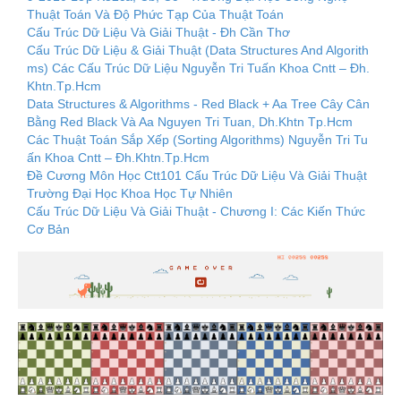
Thuật Toán Và Độ Phức Tạp Của Thuật Toán
Cấu Trúc Dữ Liệu Và Giải Thuật - Đh Cần Thơ
Cấu Trúc Dữ Liệu & Giải Thuật (Data Structures And Algorith
ms) Các Cấu Trúc Dữ Liệu Nguyễn Tri Tuấn Khoa Cntt – Đh.
Khtn.Tp.Hcm
Data Structures & Algorithms - Red Black + Aa Tree Cây Cân
Bằng Red Black Và Aa Nguyen Tri Tuan, Dh.Khtn Tp.Hcm
Các Thuật Toán Sắp Xếp (Sorting Algorithms) Nguyễn Tri Tu
ấn Khoa Cntt – Đh.Khtn.Tp.Hcm
Đề Cương Môn Học Ctt101 Cấu Trúc Dữ Liệu Và Giải Thuật
Trường Đại Học Khoa Học Tự Nhiên
Cấu Trúc Dữ Liệu Và Giải Thuật - Chương I: Các Kiến Thức
Cơ Bản