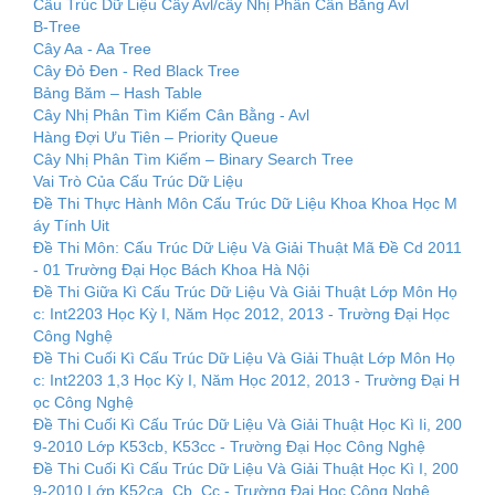
Cấu Trúc Dữ Liệu Cây Avl/cây Nhị Phân Cân Bằng Avl
B-Tree
Cây Aa - Aa Tree
Cây Đỏ Đen - Red Black Tree
Bảng Băm – Hash Table
Cây Nhị Phân Tìm Kiếm Cân Bằng - Avl
Hàng Đợi Ưu Tiên – Priority Queue
Cây Nhị Phân Tìm Kiếm – Binary Search Tree
Vai Trò Của Cấu Trúc Dữ Liệu
Đề Thi Thực Hành Môn Cấu Trúc Dữ Liệu Khoa Khoa Học M
áy Tính Uit
Đề Thi Môn: Cấu Trúc Dữ Liệu Và Giải Thuật Mã Đề Cd 2011
- 01 Trường Đại Học Bách Khoa Hà Nội
Đề Thi Giữa Kì Cấu Trúc Dữ Liệu Và Giải Thuật Lớp Môn Họ
c: Int2203 Học Kỳ I, Năm Học 2012, 2013 - Trường Đại Học
Công Nghệ
Đề Thi Cuối Kì Cấu Trúc Dữ Liệu Và Giải Thuật Lớp Môn Họ
c: Int2203 1,3 Học Kỳ I, Năm Học 2012, 2013 - Trường Đại H
ọc Công Nghệ
Đề Thi Cuối Kì Cấu Trúc Dữ Liệu Và Giải Thuật Học Kì Ii, 200
9-2010 Lớp K53cb, K53cc - Trường Đại Học Công Nghệ
Đề Thi Cuối Kì Cấu Trúc Dữ Liệu Và Giải Thuật Học Kì I, 200
9-2010 Lớp K52ca, Cb, Cc - Trường Đại Học Công Nghệ