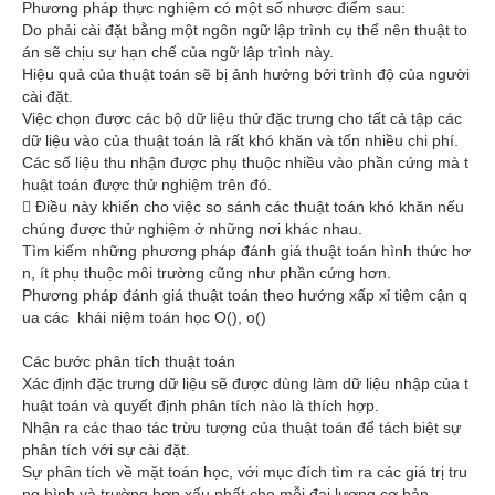
Phương pháp thực nghiệm có một số nhược điểm sau:
Do phải cài đặt bằng một ngôn ngữ lập trình cụ thể nên thuật to
án sẽ chịu sự hạn chế của ngữ lập trình này.
Hiệu quả của thuật toán sẽ bị ảnh hưởng bởi trình độ của người
cài đặt.
Việc chọn được các bộ dữ liệu thử đặc trưng cho tất cả tập các
dữ liệu vào của thuật toán là rất khó khăn và tốn nhiều chi phí.
Các số liệu thu nhận được phụ thuộc nhiều vào phần cứng mà t
huật toán được thử nghiệm trên đó.
 Điều này khiến cho việc so sánh các thuật toán khó khăn nếu
chúng được thử nghiệm ở những nơi khác nhau.
Tìm kiếm những phương pháp đánh giá thuật toán hình thức hơ
n, ít phụ thuộc môi trường cũng như phần cứng hơn.
Phương pháp đánh giá thuật toán theo hướng xấp xỉ tiệm cận q
ua các khái niệm toán học O(), o()
Các bước phân tích thuật toán
Xác định đặc trưng dữ liệu sẽ được dùng làm dữ liệu nhập của t
huật toán và quyết định phân tích nào là thích hợp.
Nhận ra các thao tác trừu tượng của thuật toán để tách biệt sự
phân tích với sự cài đặt.
Sự phân tích về mặt toán học, với mục đích tìm ra các giá trị tru
ng bình và trường hợp xấu nhất cho mỗi đại lượng cơ bản.