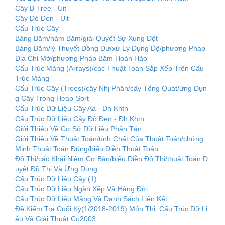
Cây B-Tree - Uit
Cây Đỏ Đen - Uit
Cấu Trúc Cây
Bảng Băm/hàm Băm/giải Quyết Sự Xung Đột
Bảng Băm/lý Thuyết Đồng Dư/xử Lý Đụng Độ/phương Pháp
Địa Chỉ Mở/phương Pháp Băm Hoàn Hảo
Cấu Trúc Mảng (Arrays)/các Thuật Toán Sắp Xếp Trên Cấu
Trúc Mảng
Cấu Trúc Cây (Trees)/cây Nhị Phân/cây Tổng Quát/ứng Dụn
g Cây Trong Heap-Sort
Cấu Trúc Dữ Liệu Cây Aa - Đh Khtn
Cấu Trúc Dữ Liệu Cây Đỏ Đen - Đh Khtn
Giới Thiệu Về Cơ Sở Dữ Liệu Phân Tán
Giới Thiệu Về Thuật Toán/tính Chất Của Thuật Toán/chứng
Minh Thuật Toán Đúng/biểu Diễn Thuật Toán
Đồ Thị/các Khái Niệm Cơ Bản/biểu Diễn Đồ Thị/thuật Toán D
uyệt Đồ Thị Và Ứng Dụng
Cấu Trúc Dữ Liệu Cây (1)
Cấu Trúc Dữ Liệu Ngăn Xếp Và Hàng Đợi
Cấu Trúc Dữ Liệu Mảng Và Danh Sách Liên Kết
Đề Kiểm Tra Cuối Kỳ(1/2018-2019) Môn Thi: Cấu Trúc Dữ Li
ệu Và Giải Thuật Co2003