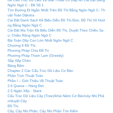
Ngôn Ngữ C - Đề Số 1
Tìm Đường Đi Ngắn Nhất Trên Đồ Thị Bằng Ngôn Ngữ C- Th
uật Toán Dijkstra
Cài Đặt Danh Sách Kề Biểu Diễn Đồ Thị Đơn, Đồ Thị Vô Hướ
ng Bằng Ngôn Ngữ C
Cài Đặt Ma Trận Kề Biểu Diễn Đồ Thị, Duyệt Theo Chiều Sa
u, Chiều Rộng Ngôn Ngữ C
Bài Toán Dãy Con Lớn Nhất Ngôn Ngữ C
Chương 6 Đồ Thị
Phương Pháp Chia Để Trị
Phương Pháp Tham Lam (Greedy)
Sắp Xếp Chèn
Bảng Băm
Chapter 2 Các Cấu Trúc Dữ Liệu Cơ Bản
Phân Tích Thuật Toán
Phần I – Giới Thiệu Về Thuật Toán
2.6 Queue – Hàng Đợi
2.5 Ngăn Xếp ‐ Stack
Cấu Trúc Dữ Liệu Cây (Tree)/khái Niệm Cơ Bản/cây Nhị Phâ
n/duyệt Cây
Đồ Thị
Cây, Cây Nhị Phân, Cây Nhị Phân Tìm Kiếm