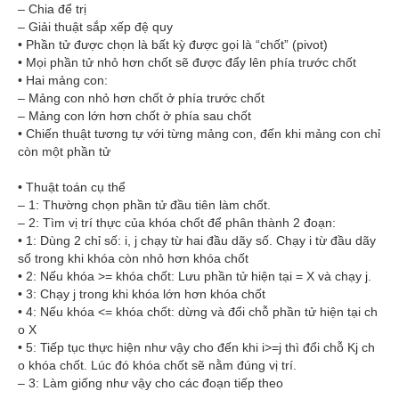
– Chia để trị
– Giải thuật sắp xếp đệ quy
• Phần tử được chọn là bất kỳ được gọi là “chốt” (pivot)
• Mọi phần tử nhỏ hơn chốt sẽ được đẩy lên phía trước chốt
• Hai mảng con:
– Mảng con nhỏ hơn chốt ở phía trước chốt
– Mảng con lớn hơn chốt ở phía sau chốt
• Chiến thuật tương tự với từng mảng con, đến khi mảng con chỉ
còn một phần tử
• Thuật toán cụ thể
– 1: Thường chọn phần tử đầu tiên làm chốt.
– 2: Tìm vị trí thực của khóa chốt để phân thành 2 đoạn:
• 1: Dùng 2 chỉ số: i, j chạy từ hai đầu dãy số. Chạy i từ đầu dãy
số trong khi khóa còn nhỏ hơn khóa chốt
• 2: Nếu khóa >= khóa chốt: Lưu phần tử hiện tại = X và chạy j.
• 3: Chạy j trong khi khóa lớn hơn khóa chốt
• 4: Nếu khóa <= khóa chốt: dừng và đổi chỗ phần tử hiện tại ch
o X
• 5: Tiếp tục thực hiện như vậy cho đến khi i>=j thì đổi chỗ Kj ch
o khóa chốt. Lúc đó khóa chốt sẽ nằm đúng vị trí.
– 3: Làm giống như vậy cho các đoạn tiếp theo