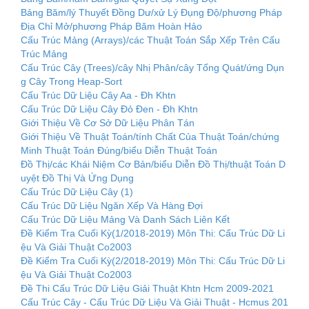
Bảng Băm/lý Thuyết Đồng Dư/xử Lý Đụng Độ/phương Pháp
Địa Chỉ Mở/phương Pháp Băm Hoàn Hảo
Cấu Trúc Mảng (Arrays)/các Thuật Toán Sắp Xếp Trên Cấu
Trúc Mảng
Cấu Trúc Cây (Trees)/cây Nhị Phân/cây Tổng Quát/ứng Dụn
g Cây Trong Heap-Sort
Cấu Trúc Dữ Liệu Cây Aa - Đh Khtn
Cấu Trúc Dữ Liệu Cây Đỏ Đen - Đh Khtn
Giới Thiệu Về Cơ Sở Dữ Liệu Phân Tán
Giới Thiệu Về Thuật Toán/tính Chất Của Thuật Toán/chứng
Minh Thuật Toán Đúng/biểu Diễn Thuật Toán
Đồ Thị/các Khái Niệm Cơ Bản/biểu Diễn Đồ Thị/thuật Toán D
uyệt Đồ Thị Và Ứng Dụng
Cấu Trúc Dữ Liệu Cây (1)
Cấu Trúc Dữ Liệu Ngăn Xếp Và Hàng Đợi
Cấu Trúc Dữ Liệu Mảng Và Danh Sách Liên Kết
Đề Kiểm Tra Cuối Kỳ(1/2018-2019) Môn Thi: Cấu Trúc Dữ Li
ệu Và Giải Thuật Co2003
Đề Kiểm Tra Cuối Kỳ(2/2018-2019) Môn Thi: Cấu Trúc Dữ Li
ệu Và Giải Thuật Co2003
Đề Thi Cấu Trúc Dữ Liệu Giải Thuật Khtn Hcm 2009-2021
Cấu Trúc Cây - Cấu Trúc Dữ Liệu Và Giải Thuật - Hcmus 201