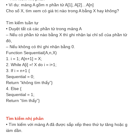
• Ví dụ: mảng A gồm n phần tử A[1], A[2]…A[n]
Cho số X, tìm xem có giá trị nào trong A bằng X hay không?
Tìm kiếm tuần tự
• Duyệt tất cả các phần tử trong mảng A
– Nếu có phần tử nào bằng X thì ghi nhận lại chỉ số của phần tử
đó,
– Nếu không có thì ghi nhận bằng 0.
Function Sequential(A,n,X)
1. i = 1; A[n+1] = X;
2. While A[i] =! X do i = i+1;
3. If i = n+1 {
Sequential = 0;
Return “không tìm thấy”}
4. Else {
Sequential = 1;
Return “tìm thấy”}
Tìm kiếm nhị phân
• Tìm kiếm với mảng A đã được sắp xếp theo thứ tự tăng hoặc g
iảm dần.