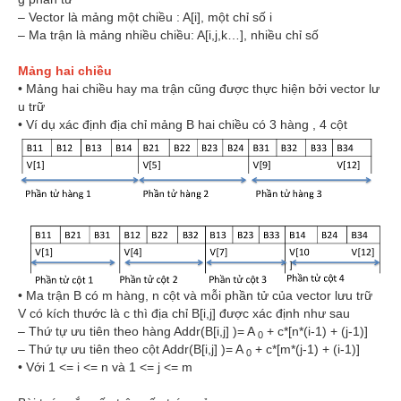
– Vector là mảng một chiều : A[i], một chỉ số i
– Ma trận là mảng nhiều chiều: A[i,j,k…], nhiều chỉ số
Mảng hai chiều
• Mảng hai chiều hay ma trận cũng được thực hiện bởi vector lư
u trữ
• Ví dụ xác định địa chỉ mảng B hai chiều có 3 hàng , 4 cột
• Ma trận B có m hàng, n cột và mỗi phần tử của vector lưu trữ
V có kích thước là c thì địa chỉ B[i,j] được xác định như sau
– Thứ tự ưu tiên theo hàng Addr(B[i,j] )= A
+ c*[n*(i-1) + (j-1)]
0
– Thứ tự ưu tiên theo cột Addr(B[i,j] )= A
+ c*[m*(j-1) + (i-1)]
0
• Với 1 <= i <= n và 1 <= j <= m