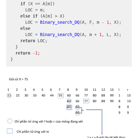
if
 (X == A[m])

      LOC = m;

else
if
 (A[m] > X)

      LOC = 
Binary_search_DQ
(A, F, m - 
1
, X);

else
      LOC = 
Binary_search_DQ
(A, m + 
1
, L, X);

return
 LOC;

  }

return
-1
;

}