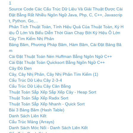
1
Source Code Các Cấu Trúc Dữ Liệu Và Giải Thuật Được Cài
Đặt Bằng Rất Nhiều Ngôn Ngữ Java, Php, C, C++, Javascrip
t, Python, Go,...
Phân Tích Thuật Toán, Tính Hiệu Quả Của Thuật Toán, Ký H
iệu Ô Lớn Và Biểu Diễn Thời Gian Chạy Bởi Ký Hiệu Ô Lớn
Cây Tìm Kiếm Nhị Phân
Bảng Băm, Phương Pháp Băm, Hàm Băm, Cài Đặt Bảng Bă
m
Cài Đặt Thuật Toán Nén Huffman Bằng Ngôn Ngữ C++
Cài Đặt Thuật Toán Quicksort Bằng Ngôn Ngữ C++
Cây Đỏ Đen
Cây, Cây Nhị Phân, Cây Nhị Phân Tìm Kiếm (1)
Cấu Trúc Dữ Liệu Cây 2-3-4
Cấu Trúc Dữ Liệu Cây Cân Bằng
Thuật Toán Sắp Xếp Sắp Xếp Cây - Heap Sort
Thuật Toán Sắp Xếp Radix Sort
Thuật Toán Sắp Xếp Nhanh - Quick Sort
Bài 3 Bảng Băm (Hash Table)
Danh Sách Liên Kết
Cấu Trúc Mảng (Arrays)
Danh Sách Móc Nối - Danh Sách Liên Kết