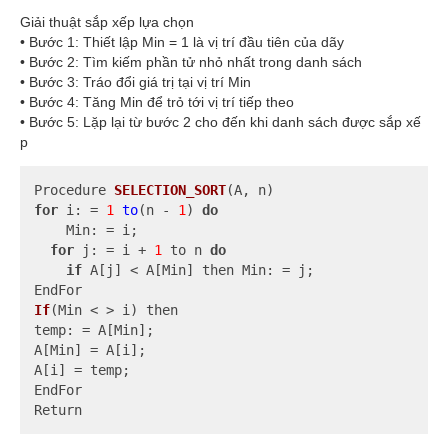
Giải thuật sắp xếp lựa chọn
• Bước 1: Thiết lập Min = 1 là vị trí đầu tiên của dãy
• Bước 2: Tìm kiếm phần tử nhỏ nhất trong danh sách
• Bước 3: Tráo đổi giá trị tại vị trí Min
• Bước 4: Tăng Min để trỏ tới vị trí tiếp theo
• Bước 5: Lặp lại từ bước 2 cho đến khi danh sách được sắp xế
p
Procedure 
SELECTION_SORT
(A, n)
for
 i: =
1
to
(n - 
1
) 
do
    Min: = i;

for
 j: = i + 
1
 to n 
do
if
If
(Min < > i)
 then

temp: =
 A[Min];

A[Min] = A[i];

A[i] = temp;

EndFor

Return