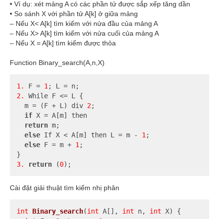
• Ví dụ: xét mảng A có các phần tử được sắp xếp tăng dần
• So sánh X với phần tử A[k] ở giữa mảng
– Nếu X< A[k] tìm kiếm với nửa đầu của mảng A
– Nếu X> A[k] tìm kiếm với nửa cuối của mảng A
– Nếu X = A[k] tìm kiếm được thỏa
Function Binary_search(A,n,X)
1.
 F = 
1
2.
 While F <= L {

  m = (F + L) div 
2
;

if
 X = A[m] then

return
 m;

else
 If X < A[m] then L = m - 
1
;

else
 F = m + 
1
;

3.
return
 (
0
);
Cài đặt giải thuật tìm kiếm nhị phân
int
Binary_search
(
int
 A[], 
int
 n, 
int
 X)
{
