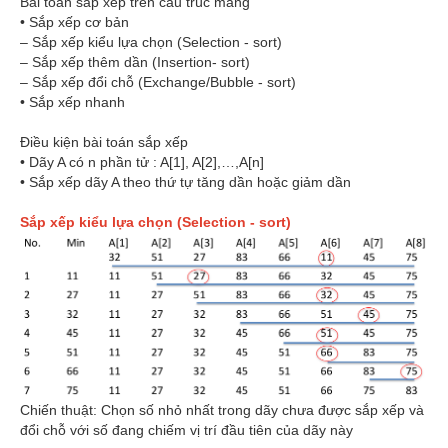
Bài toán sắp xếp trên cấu trúc mảng
• Sắp xếp cơ bản
– Sắp xếp kiểu lựa chọn (Selection - sort)
– Sắp xếp thêm dần (Insertion- sort)
– Sắp xếp đổi chỗ (Exchange/Bubble - sort)
• Sắp xếp nhanh
Điều kiện bài toán sắp xếp
• Dãy A có n phần tử : A[1], A[2],…,A[n]
• Sắp xếp dãy A theo thứ tự tăng dần hoặc giảm dần
Sắp xếp kiểu lựa chọn (Selection - sort)
Chiến thuật: Chọn số nhỏ nhất trong dãy chưa được sắp xếp và
đổi chỗ với số đang chiếm vị trí đầu tiên của dãy này