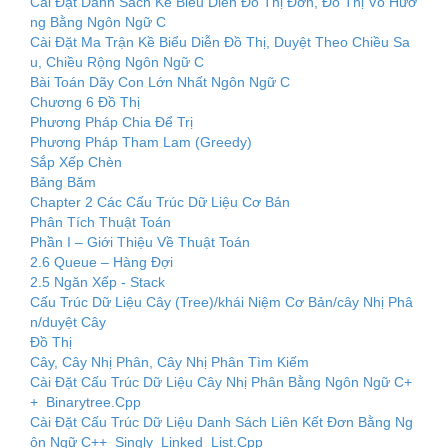
Cài Đặt Danh Sách Kề Biểu Diễn Đồ Thị Đơn, Đồ Thị Vô Hướ
ng Bằng Ngôn Ngữ C
Cài Đặt Ma Trận Kề Biểu Diễn Đồ Thị, Duyệt Theo Chiều Sa
u, Chiều Rộng Ngôn Ngữ C
Bài Toán Dãy Con Lớn Nhất Ngôn Ngữ C
Chương 6 Đồ Thị
Phương Pháp Chia Để Trị
Phương Pháp Tham Lam (Greedy)
Sắp Xếp Chèn
Bảng Băm
Chapter 2 Các Cấu Trúc Dữ Liệu Cơ Bản
Phân Tích Thuật Toán
Phần I – Giới Thiệu Về Thuật Toán
2.6 Queue – Hàng Đợi
2.5 Ngăn Xếp ‐ Stack
Cấu Trúc Dữ Liệu Cây (Tree)/khái Niệm Cơ Bản/cây Nhị Phâ
n/duyệt Cây
Đồ Thị
Cây, Cây Nhị Phân, Cây Nhị Phân Tìm Kiếm
Cài Đặt Cấu Trúc Dữ Liệu Cây Nhị Phân Bằng Ngôn Ngữ C+
+ Binarytree.Cpp
Cài Đặt Cấu Trúc Dữ Liệu Danh Sách Liên Kết Đơn Bằng Ng
ôn Ngữ C++ Singly_Linked_List.Cpp