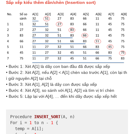
Sắp xếp kiểu thêm dần/chèn (Insertion sort)
• Bước 1: Xét A[1] là dãy con ban đầu đã được sắp xếp
• Bước 2: Xét A[2], nếu A[2] < A[1] chèn vào trước A[1], còn lại th
ì giữ nguyên A[2] tại chỗ
• Bước 3: Xét A[1], A[2] là dãy con được sắp xếp
• Bước 4: Xét A[3], so sánh với A[1], A[2] và tìm vị trí chèn
• Bước 5: Lặp lại với A[4], … đến khi dãy được sắp xếp hết
Procedure 
INSERT_SORT
(A, n)
For i 
= 
1
 to n - 
1
 {

  temp = A[i];
