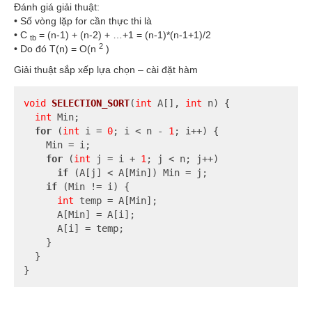
Đánh giá giải thuật:
• Số vòng lặp for cần thực thi là
• C
= (n-1) + (n-2) + …+1 = (n-1)*(n-1+1)/2
tb
2
• Do đó T(n) = O(n
)
Giải thuật sắp xếp lựa chọn – cài đặt hàm
void
SELECTION_SORT
(
int
 A[], 
int
 n)
{

int
 Min;

for
 (
int
 i = 
0
; i < n - 
1
; i++) {

    Min = i;

for
 (
int
 j = i + 
1
; j < n; j++)

if
 (A[j] < A[Min]) Min = j;

if
 (Min != i) {

int
 temp = A[Min];

      A[Min] = A[i];

      A[i] = temp;

    }

  }

}