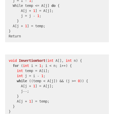
  j = i - 
1
;

  While temp <= A[j] 
do
 {

      A[j + 
1
] = A[j];

      j = j - 
1
;

    }

  A[j + 
1
] = temp;

}

Return
void
InsertionSort
(
int
 A[], 
int
 n)
{

for
 (
int
 i = 
1
; i < n; i++) {

int
 temp = A[i];

int
 j = i - 
1
;

while
 ((temp < A[j]) && (j >= 
0
)) {

      A[j + 
1
] = A[j];

      j--;

    }

    A[j + 
1
] = temp;

  }

}