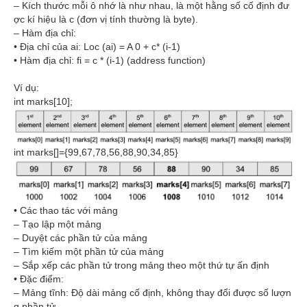
– Kích thước mỗi ô nhớ là như nhau, là một hằng số cố định đư
ợc kí hiệu là c (đơn vị tính thường là byte).
– Hàm địa chỉ:
• Địa chỉ của ai: Loc (ai) = A 0 + c* (i-1)
• Hàm địa chỉ: fi = c * (i-1) (address function)
Ví dụ:
int marks[10];
int marks[]={99,67,78,56,88,90,34,85}
• Các thao tác với mảng
– Tạo lập một mảng
– Duyệt các phần tử của mảng
– Tìm kiếm một phần tử của mảng
– Sắp xếp các phần tử trong mảng theo một thứ tự ấn định
• Đặc điểm:
– Mảng tĩnh: Độ dài mảng cố định, không thay đổi được số lượn
g phần tử