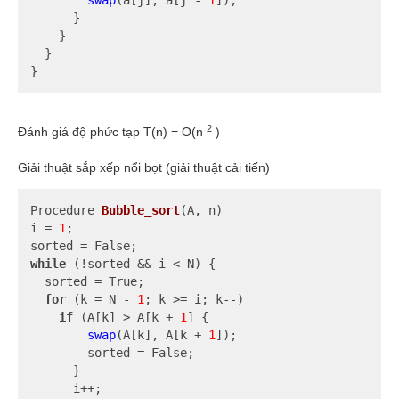
      }

    }

  }

}
2
Đánh giá độ phức tạp T(n) = O(n
)
Giải thuật sắp xếp nổi bọt (giải thuật cải tiến)
Procedure 
Bubble_sort
(A, n)
i 
= 
1
;

while
 (!sorted && i < N) {

  sorted = True;

for
 (k = N - 
1
; k >= i; k--)

if
 (A[k] > A[k + 
1
] {

swap
(A[k], A[k + 
1
]);

        sorted = False;

      }

      i++;
