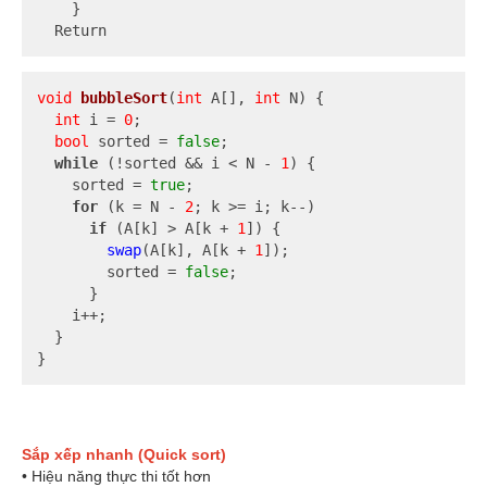
    }

  Return
void
bubbleSort
(
int
 A[], 
int
 N)
{

int
 i = 
0
;

bool
 sorted = 
false
;

while
 (!sorted && i < N - 
1
) {

    sorted = 
true
;

for
 (k = N - 
2
; k >= i; k--)

if
 (A[k] > A[k + 
1
]) {

swap
(A[k], A[k + 
1
]);

        sorted = 
false
;

      }

    i++;

  }

}
Sắp xếp nhanh (Quick sort)
• Hiệu năng thực thi tốt hơn