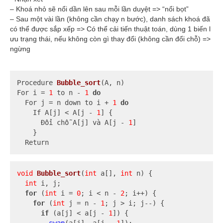
– Khoá nhỏ sẽ nổi dần lên sau mỗi lần duyệt => “nổi bọt”
– Sau một vài lần (không cần chạy n bước), danh sách khoá đã
có thể được sắp xếp => Có thể cải tiến thuật toán, dùng 1 biến l
ưu trạng thái, nếu không còn gì thay đổi (không cần đổi chỗ) =>
ngừng
Procedure 
Bubble_sort
(A, n)
For i 
= 
1
 to n - 
1
do
  For j = n down to i + 
1
do
    If A[j] < A[j - 
1
] {

      Đổi chỗ A[j] và A[j - 
1
]

    }

  Return
void
Bubble_sort
(
int
 a[], 
int
 n)
{

int
 i, j;

for
 (
int
 i = 
0
; i < n - 
2
; i++) {

for
 (
int
 j = n - 
1
; j > i; j--) {

if
 (a[j] < a[j - 
1
]) {

swap
(a[j], a[j - 
1
]);
