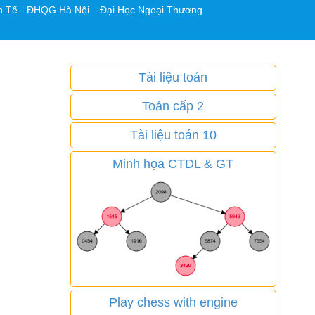
h Tế - ĐHQG Hà Nội
Đại Học Ngoại Thương
Tài liệu toán
Toán cấp 2
Tài liệu toán 10
Minh họa CTDL & GT
Play chess with engine