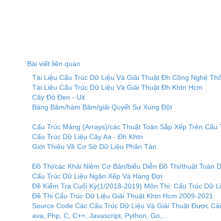
Bài viết liên quan
Tài Liệu Cấu Trúc Dữ Liệu Và Giải Thuật Đh Công Nghệ Th
Tài Liệu Cấu Trúc Dữ Liệu Và Giải Thuật Đh Khtn Hcm
Cây Đỏ Đen - Uit
Bảng Băm/hàm Băm/giải Quyết Sự Xung Đột
Cấu Trúc Mảng (Arrays)/các Thuật Toán Sắp Xếp Trên Cấu
Cấu Trúc Dữ Liệu Cây Aa - Đh Khtn
Giới Thiệu Về Cơ Sở Dữ Liệu Phân Tán
Đồ Thị/các Khái Niệm Cơ Bản/biểu Diễn Đồ Thị/thuật Toán
Cấu Trúc Dữ Liệu Ngăn Xếp Và Hàng Đợi
Đề Kiểm Tra Cuối Kỳ(1/2018-2019) Môn Thi: Cấu Trúc Dữ L
Đề Thi Cấu Trúc Dữ Liệu Giải Thuật Khtn Hcm 2009-2021
Source Code Các Cấu Trúc Dữ Liệu Và Giải Thuật Được Cà
ava, Php, C, C++, Javascript, Python, Go,...