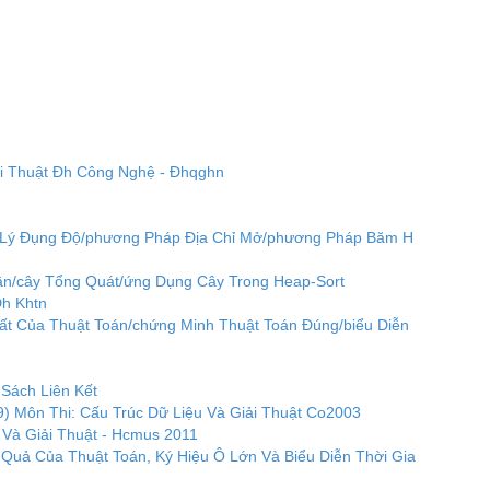
ải Thuật Đh Công Nghệ - Đhqghn
 Lý Đụng Độ/phương Pháp Địa Chỉ Mở/phương Pháp Băm H
hân/cây Tổng Quát/ứng Dụng Cây Trong Heap-Sort
Đh Khtn
hất Của Thuật Toán/chứng Minh Thuật Toán Đúng/biểu Diễn
Sách Liên Kết
) Môn Thi: Cấu Trúc Dữ Liệu Và Giải Thuật Co2003
 Và Giải Thuật - Hcmus 2011
 Quả Của Thuật Toán, Ký Hiệu Ô Lớn Và Biểu Diễn Thời Gia