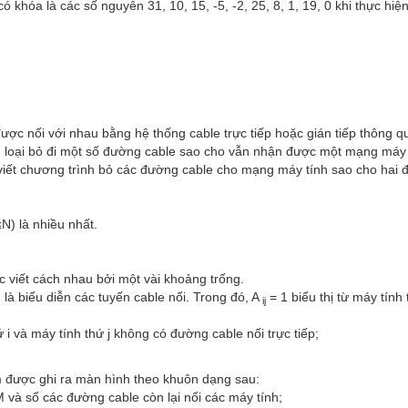
ó khóa là các số nguyên 31, 10, 15, -5, -2, 25, 8, 1, 19, 0 khi thực hi
ược nối với nhau bằng hệ thống cable trực tiếp hoặc gián tiếp thông q
ách loại bỏ đi một số đường cable sao cho vẫn nhận được một mạng máy 
 viết chương trình bỏ các đường cable cho mạng máy tính sao cho hai đ
N) là nhiều nhất.
ợc viết cách nhau bởi một vài khoảng trống.
, N) là biểu diễn các tuyến cable nối. Trong đó, A
= 1 biểu thị từ máy tính 
ij
ứ i và máy tính thứ j không có đường cable nối trực tiếp;
ìm được ghi ra màn hình theo khuôn dạng sau:
M và số các đường cable còn lại nối các máy tính;