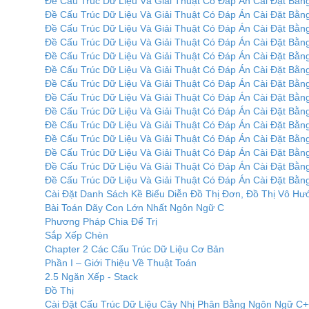
Đề Cấu Trúc Dữ Liệu Và Giải Thuật Có Đáp Án Cài Đặt Bằn
Đề Cấu Trúc Dữ Liệu Và Giải Thuật Có Đáp Án Cài Đặt Bằn
Đề Cấu Trúc Dữ Liệu Và Giải Thuật Có Đáp Án Cài Đặt Bằn
Đề Cấu Trúc Dữ Liệu Và Giải Thuật Có Đáp Án Cài Đặt Bằn
Đề Cấu Trúc Dữ Liệu Và Giải Thuật Có Đáp Án Cài Đặt Bằn
Đề Cấu Trúc Dữ Liệu Và Giải Thuật Có Đáp Án Cài Đặt Bằn
Đề Cấu Trúc Dữ Liệu Và Giải Thuật Có Đáp Án Cài Đặt Bằn
Đề Cấu Trúc Dữ Liệu Và Giải Thuật Có Đáp Án Cài Đặt Bằn
Đề Cấu Trúc Dữ Liệu Và Giải Thuật Có Đáp Án Cài Đặt Bằn
Đề Cấu Trúc Dữ Liệu Và Giải Thuật Có Đáp Án Cài Đặt Bằn
Đề Cấu Trúc Dữ Liệu Và Giải Thuật Có Đáp Án Cài Đặt Bằn
Đề Cấu Trúc Dữ Liệu Và Giải Thuật Có Đáp Án Cài Đặt Bằn
Đề Cấu Trúc Dữ Liệu Và Giải Thuật Có Đáp Án Cài Đặt Bằn
Đề Cấu Trúc Dữ Liệu Và Giải Thuật Có Đáp Án Cài Đặt Bằn
Cài Đặt Danh Sách Kề Biểu Diễn Đồ Thị Đơn, Đồ Thị Vô H
Bài Toán Dãy Con Lớn Nhất Ngôn Ngữ C
Phương Pháp Chia Để Trị
Sắp Xếp Chèn
Chapter 2 Các Cấu Trúc Dữ Liệu Cơ Bản
Phần I – Giới Thiệu Về Thuật Toán
2.5 Ngăn Xếp ‐ Stack
Đồ Thị
Cài Đặt Cấu Trúc Dữ Liệu Cây Nhị Phân Bằng Ngôn Ngữ C+