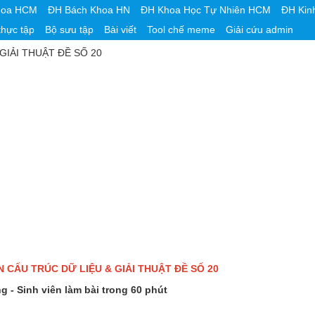
hoa HCM
ĐH Bách Khoa HN
ĐH Khoa Học Tự Nhiên HCM
ĐH Kin
thực tập
Bộ sưu tập
Bài viết
Tool chế meme
Giải cứu admin
GIẢI THUẬT ĐỀ SỐ 20
N CẤU TRÚC DỮ LIỆU & GIẢI THUẬT ĐỀ SỐ 20
g - Sinh viên làm bài trong 60 phút