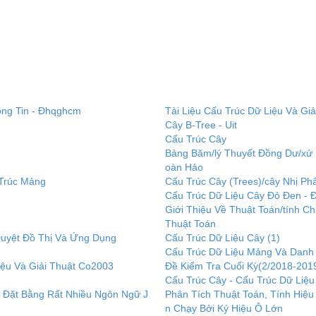
ông Tin - Đhqghcm
Tài Liệu Cấu Trúc Dữ Liệu Và Gi
Cây B-Tree - Uit
Cấu Trúc Cây
Bảng Băm/lý Thuyết Đồng Dư/xử
oàn Hảo
 Trúc Mảng
Cấu Trúc Cây (Trees)/cây Nhị P
Cấu Trúc Dữ Liệu Cây Đỏ Đen - 
Giới Thiệu Về Thuật Toán/tính C
Thuật Toán
 Duyệt Đồ Thị Và Ứng Dụng
Cấu Trúc Dữ Liệu Cây (1)
Cấu Trúc Dữ Liệu Mảng Và Danh 
iệu Và Giải Thuật Co2003
Đề Kiểm Tra Cuối Kỳ(2/2018-2019
Cấu Trúc Cây - Cấu Trúc Dữ Liệu
i Đặt Bằng Rất Nhiều Ngôn Ngữ J
Phân Tích Thuật Toán, Tính Hiệu
n Chạy Bởi Ký Hiệu Ô Lớn