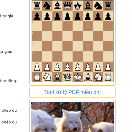
ứ tự giả
 tự giảm:
ứ tự tăng:
Tool xử lý PDF miễn phí
ện phép du
ện phép du