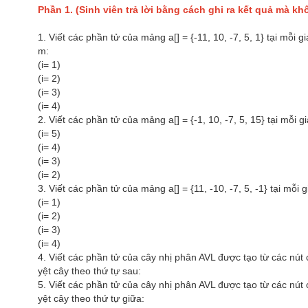
Phần 1. (Sinh viên trả lời bằng cách ghi ra kết quả mà kh
1. Viết các phần tử của mảng a[] = {-11, 10, -7, 5, 1} tại mỗi 
m:
(i= 1)
(i= 2)
(i= 3)
(i= 4)
2. Viết các phần tử của mảng a[] = {-1, 10, -7, 5, 15} tại mỗi 
(i= 5)
(i= 4)
(i= 3)
(i= 2)
3. Viết các phần tử của mảng a[] = {11, -10, -7, 5, -1} tại mỗi
(i= 1)
(i= 2)
(i= 3)
(i= 4)
4. Viết các phần tử của cây nhị phân AVL được tạo từ các nút c
yệt cây theo thứ tự sau:
5. Viết các phần tử của cây nhị phân AVL được tạo từ các nút c
yệt cây theo thứ tự giữa: