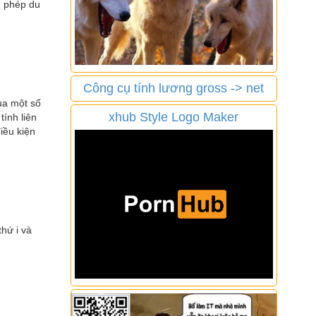
ện phép du
Công cụ tính lương gross -> net
ua một số
xhub Style Logo Maker
tính liên
iều kiện
thứ i và