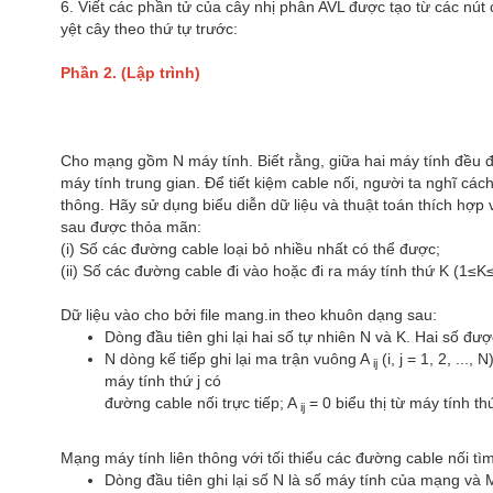
6. Viết các phần tử của cây nhị phân AVL được tạo từ các nút c
yệt cây theo thứ tự trước:
Phần 2. (Lập trình)
Cho mạng gồm N máy tính. Biết rằng, giữa hai máy tính đều đ
máy tính trung gian. Để tiết kiệm cable nối, người ta nghĩ c
thông. Hãy sử dụng biểu diễn dữ liệu và thuật toán thích hợp
sau được thỏa mãn:
(i) Số các đường cable loại bỏ nhiều nhất có thể được;
(ii) Số các đường cable đi vào hoặc đi ra máy tính thứ K (1≤K≤
Dữ liệu vào cho bởi file mang.in theo khuôn dạng sau:
Dòng đầu tiên ghi lại hai số tự nhiên N và K. Hai số đư
N dòng kế tiếp ghi lại ma trận vuông A
(i, j = 1, 2, ...
ij
máy tính thứ j có
đường cable nối trực tiếp; A
= 0 biểu thị từ máy tính th
ij
Mạng máy tính liên thông với tối thiểu các đường cable nối t
Dòng đầu tiên ghi lại số N là số máy tính của mạng và 