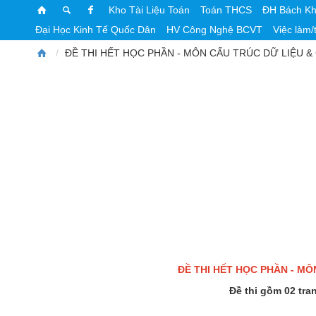
Kho Tài Liệu Toán
Toán THCS
ĐH Bách K
Đại Học Kinh Tế Quốc Dân
HV Công Nghệ BCVT
Việc làm/
ĐỀ THI HẾT HỌC PHẦN - MÔN CẤU TRÚC DỮ LIỆU & 
ĐỀ THI HẾT HỌC PHẦN - MÔ
Đề thi gồm 02 tran