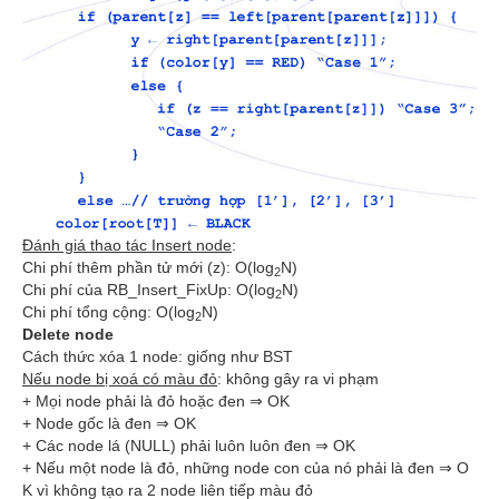
Đánh giá thao tác Insert node
:
Chi phí thêm phần tử mới (z): O(log
N)
2
Chi phí của RB_Insert_FixUp: O(log
N)
2
Chi phí tổng cộng: O(log
N)
2
Delete node
Cách thức xóa 1 node: giống như BST
Nếu node bị xoá có màu đỏ
: không gây ra vi phạm
+ Mọi node phải là đỏ hoặc đen ⇒ OK
+ Node gốc là đen ⇒ OK
+ Các node lá (NULL) phải luôn luôn đen ⇒ OK
+ Nếu một node là đỏ, những node con của nó phải là đen ⇒ O
K vì không tạo ra 2 node liên tiếp màu đỏ