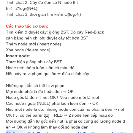
Tính chất 2: Cây đỏ đen có N node thì
h <= 2*log
(N+1)
2
Tính chất 3: thời gian tìm kiếm O(log
N)
2
Các thao tác cơ bản
:
Tìm kiếm & duyệt cây: giống BST. Do cây Red-Black
cân bằng nên chi phí duyệt cây tốt hơn BST
Thêm node mới (insert node)
Xóa node (delete node)
Insert node
:
Thực hiện giống như cây BST
Node mới thêm luôn luôn có màu đỏ
Nếu xảy ra vi phạm qui tắc ⇒ điều chỉnh cây
Những qui tắc có thể bị vi phạm
Mọi node phải là đỏ hoặc đen ⇒ OK
Node gốc là đen ⇒ not OK ! Nếu node mới là root
Các node ngoài (NULL) phải luôn luôn đen ⇒ OK
Nếu một node là đỏ, những node con của nó phải là đen ⇒ not
OK ! vì có thể parent[z] = RED ⇒ 2 node liên tiếp màu đỏ
Mọi đường dẫn từ gốc đến nút lá phải có cùng số lượng node đ
en ⇒ OK vì không làm thay đổi số node đen