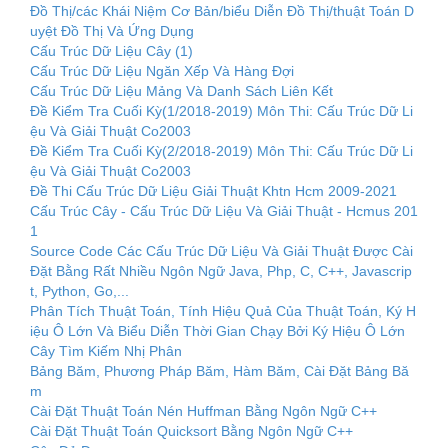
Đồ Thị/các Khái Niệm Cơ Bản/biểu Diễn Đồ Thị/thuật Toán D
uyệt Đồ Thị Và Ứng Dụng
Cấu Trúc Dữ Liệu Cây (1)
Cấu Trúc Dữ Liệu Ngăn Xếp Và Hàng Đợi
Cấu Trúc Dữ Liệu Mảng Và Danh Sách Liên Kết
Đề Kiểm Tra Cuối Kỳ(1/2018-2019) Môn Thi: Cấu Trúc Dữ Li
ệu Và Giải Thuật Co2003
Đề Kiểm Tra Cuối Kỳ(2/2018-2019) Môn Thi: Cấu Trúc Dữ Li
ệu Và Giải Thuật Co2003
Đề Thi Cấu Trúc Dữ Liệu Giải Thuật Khtn Hcm 2009-2021
Cấu Trúc Cây - Cấu Trúc Dữ Liệu Và Giải Thuật - Hcmus 201
1
Source Code Các Cấu Trúc Dữ Liệu Và Giải Thuật Được Cài
Đặt Bằng Rất Nhiều Ngôn Ngữ Java, Php, C, C++, Javascrip
t, Python, Go,...
Phân Tích Thuật Toán, Tính Hiệu Quả Của Thuật Toán, Ký H
iệu Ô Lớn Và Biểu Diễn Thời Gian Chạy Bởi Ký Hiệu Ô Lớn
Cây Tìm Kiếm Nhị Phân
Bảng Băm, Phương Pháp Băm, Hàm Băm, Cài Đặt Bảng Bă
m
Cài Đặt Thuật Toán Nén Huffman Bằng Ngôn Ngữ C++
Cài Đặt Thuật Toán Quicksort Bằng Ngôn Ngữ C++