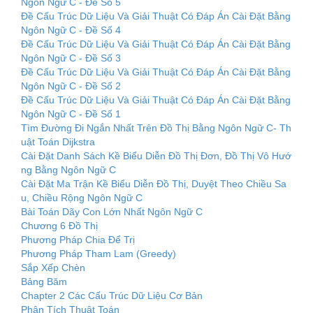
Ngôn Ngữ C - Đề Số 5
Đề Cấu Trúc Dữ Liệu Và Giải Thuật Có Đáp Án Cài Đặt Bằng
Ngôn Ngữ C - Đề Số 4
Đề Cấu Trúc Dữ Liệu Và Giải Thuật Có Đáp Án Cài Đặt Bằng
Ngôn Ngữ C - Đề Số 3
Đề Cấu Trúc Dữ Liệu Và Giải Thuật Có Đáp Án Cài Đặt Bằng
Ngôn Ngữ C - Đề Số 2
Đề Cấu Trúc Dữ Liệu Và Giải Thuật Có Đáp Án Cài Đặt Bằng
Ngôn Ngữ C - Đề Số 1
Tìm Đường Đi Ngắn Nhất Trên Đồ Thị Bằng Ngôn Ngữ C- Th
uật Toán Dijkstra
Cài Đặt Danh Sách Kề Biểu Diễn Đồ Thị Đơn, Đồ Thị Vô Hướ
ng Bằng Ngôn Ngữ C
Cài Đặt Ma Trận Kề Biểu Diễn Đồ Thị, Duyệt Theo Chiều Sa
u, Chiều Rộng Ngôn Ngữ C
Bài Toán Dãy Con Lớn Nhất Ngôn Ngữ C
Chương 6 Đồ Thị
Phương Pháp Chia Để Trị
Phương Pháp Tham Lam (Greedy)
Sắp Xếp Chèn
Bảng Băm
Chapter 2 Các Cấu Trúc Dữ Liệu Cơ Bản
Phân Tích Thuật Toán