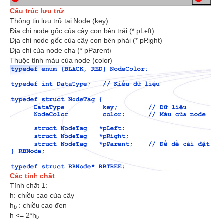
Cấu trúc lưu trữ
:
Thông tin lưu trữ tại Node (key)
Địa chỉ node gốc của cây con bên trái (* pLeft)
Địa chỉ node gốc của cây con bên phải (* pRight)
Địa chỉ của node cha (* pParent)
Thuộc tính màu của node (color)
Các tính chất
:
Tính chất 1:
h: chiều cao của cây
h
: chiều cao đen
b
h <= 2*h
b