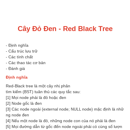
Cây Đỏ Đen - Red Black Tree
- Định nghĩa
- Cấu trúc lưu trữ
- Các tính chất
- Các thao tác cơ bản
- Đánh giá
Định nghĩa
Red-Black tree là một cây nhị phân
tìm kiếm (BST) tuân thủ các quy tắc sau:
[1] Mọi node phải là đỏ hoặc đen
[2] Node gốc là đen
[3] Các node ngoài (external node; NULL node) mặc định là nhữ
ng node đen
[4] Nếu một node là đỏ, những node con của nó phải là đen
[5] Mọi đường dẫn từ gốc đến node ngoài phải có cùng số lượn