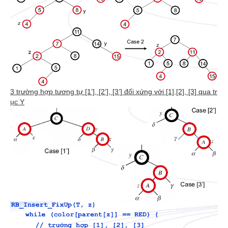
3 trường hợp tương tự [1’], [2’], [3’] đối xứng với [1],[2], [3] qua tr
ục Y