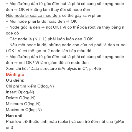
+ Mọi đường dẫn từ gốc đến nút lá phải có cùng số lượng node
đen ⇒ OK vì không làm thay đổi số node đen
Nếu node bị xoá có màu đen
: có thể gây ra vi phạm
+ Mọi node phải là đỏ hoặc đen ⇒ OK
+ Node gốc là đen ⇒ not OK ! Vì có thể xóa root và thay bằng n
ode đỏ
+ Các node lá (NULL) phải luôn luôn đen  OK
+ Nếu một node là đỏ, những node con của nó phải là đen ⇒ no
t OK ! Vì có thể tạo ra 2 node liên tiếp màu đỏ
+ Mọi đường dẫn từ gốc đến nút lá phải có cùng số lượng node
đen ⇒ not OK ! Vì làm giảm đổi số node đen
Xem chi tiết “Data structure & Analysis in C”, p. 465
Đánh giá
Ưu điểm
:
Chi phí tìm kiếm O(log
N)
2
Insert O(log
N)
2
Delete O(log
N)
2
Minimum O(log
N)
2
Maximum O(log
N)
2
Hạn chế
:
Phải lưu trữ thuộc tính màu (color) và con trỏ đến nút cha (pPar
ent)