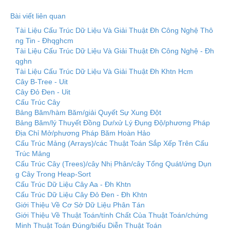
Bài viết liên quan
Tài Liệu Cấu Trúc Dữ Liệu Và Giải Thuật Đh Công Nghệ Thô
ng Tin - Đhqghcm
Tài Liệu Cấu Trúc Dữ Liệu Và Giải Thuật Đh Công Nghệ - Đh
qghn
Tài Liệu Cấu Trúc Dữ Liệu Và Giải Thuật Đh Khtn Hcm
Cây B-Tree - Uit
Cây Đỏ Đen - Uit
Cấu Trúc Cây
Bảng Băm/hàm Băm/giải Quyết Sự Xung Đột
Bảng Băm/lý Thuyết Đồng Dư/xử Lý Đụng Độ/phương Pháp
Địa Chỉ Mở/phương Pháp Băm Hoàn Hảo
Cấu Trúc Mảng (Arrays)/các Thuật Toán Sắp Xếp Trên Cấu
Trúc Mảng
Cấu Trúc Cây (Trees)/cây Nhị Phân/cây Tổng Quát/ứng Dụn
g Cây Trong Heap-Sort
Cấu Trúc Dữ Liệu Cây Aa - Đh Khtn
Cấu Trúc Dữ Liệu Cây Đỏ Đen - Đh Khtn
Giới Thiệu Về Cơ Sở Dữ Liệu Phân Tán
Giới Thiệu Về Thuật Toán/tính Chất Của Thuật Toán/chứng
Minh Thuật Toán Đúng/biểu Diễn Thuật Toán