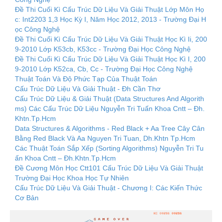
Đề Thi Cuối Kì Cấu Trúc Dữ Liệu Và Giải Thuật Lớp Môn Họ
c: Int2203 1,3 Học Kỳ I, Năm Học 2012, 2013 - Trường Đại H
ọc Công Nghệ
Đề Thi Cuối Kì Cấu Trúc Dữ Liệu Và Giải Thuật Học Kì Ii, 200
9-2010 Lớp K53cb, K53cc - Trường Đại Học Công Nghệ
Đề Thi Cuối Kì Cấu Trúc Dữ Liệu Và Giải Thuật Học Kì I, 200
9-2010 Lớp K52ca, Cb, Cc - Trường Đại Học Công Nghệ
Thuật Toán Và Độ Phức Tạp Của Thuật Toán
Cấu Trúc Dữ Liệu Và Giải Thuật - Đh Cần Thơ
Cấu Trúc Dữ Liệu & Giải Thuật (Data Structures And Algorith
ms) Các Cấu Trúc Dữ Liệu Nguyễn Tri Tuấn Khoa Cntt – Đh.
Khtn.Tp.Hcm
Data Structures & Algorithms - Red Black + Aa Tree Cây Cân
Bằng Red Black Và Aa Nguyen Tri Tuan, Dh.Khtn Tp.Hcm
Các Thuật Toán Sắp Xếp (Sorting Algorithms) Nguyễn Tri Tu
ấn Khoa Cntt – Đh.Khtn.Tp.Hcm
Đề Cương Môn Học Ctt101 Cấu Trúc Dữ Liệu Và Giải Thuật
Trường Đại Học Khoa Học Tự Nhiên
Cấu Trúc Dữ Liệu Và Giải Thuật - Chương I: Các Kiến Thức
Cơ Bản