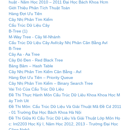
huật - Năm Học 2010 – 2011 Đại Học Bách Khoa Hcm
Giới Thiệu Phân Tích Thuật Toán
Hàng Đợi Ưu Tiên
Cây Nhị Phân Tìm Kiếm
Cấu Trúc Dữ Liệu Cây
B-Tree (1)
M-Way Tree - Cây M-Nhánh
Cấu Trúc Dữ Liệu Cây Avl/cây Nhị Phân Cân Bằng Avl
B-Tree
Cây Aa - Aa Tree
Cây Đỏ Đen - Red Black Tree
Bảng Băm – Hash Table
Cây Nhị Phân Tìm Kiếm Cân Bằng - Avl
Hàng Đợi Ưu Tiên – Priority Queue
Cây Nhị Phân Tìm Kiếm – Binary Search Tree
Vai Trò Của Cấu Trúc Dữ Liệu
Đề Thi Thực Hành Môn Cấu Trúc Dữ Liệu Khoa Khoa Học M
áy Tính Uit
Đề Thi Môn: Cấu Trúc Dữ Liệu Và Giải Thuật Mã Đề Cd 2011
- 01 Trường Đại Học Bách Khoa Hà Nội
Đề Thi Giữa Kì Cấu Trúc Dữ Liệu Và Giải Thuật Lớp Môn Họ
c: Int2203 Học Kỳ I, Năm Học 2012, 2013 - Trường Đại Học
Công Nghệ