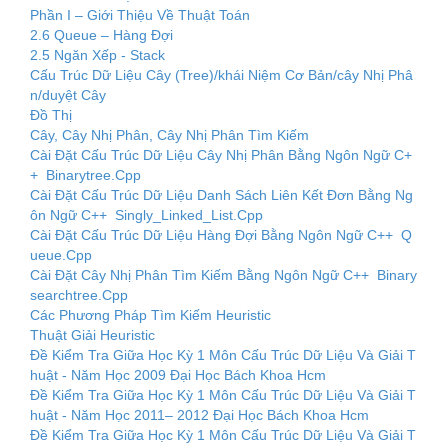
Phần I – Giới Thiệu Về Thuật Toán
2.6 Queue – Hàng Đợi
2.5 Ngăn Xếp ‐ Stack
Cấu Trúc Dữ Liệu Cây (Tree)/khái Niệm Cơ Bản/cây Nhị Phâ
n/duyệt Cây
Đồ Thị
Cây, Cây Nhị Phân, Cây Nhị Phân Tìm Kiếm
Cài Đặt Cấu Trúc Dữ Liệu Cây Nhị Phân Bằng Ngôn Ngữ C+
+ Binarytree.Cpp
Cài Đặt Cấu Trúc Dữ Liệu Danh Sách Liên Kết Đơn Bằng Ng
ôn Ngữ C++ Singly_Linked_List.Cpp
Cài Đặt Cấu Trúc Dữ Liệu Hàng Đợi Bằng Ngôn Ngữ C++ Q
ueue.Cpp
Cài Đặt Cây Nhị Phân Tìm Kiếm Bằng Ngôn Ngữ C++ Binary
searchtree.Cpp
Các Phương Pháp Tìm Kiếm Heuristic
Thuật Giải Heuristic
Đề Kiểm Tra Giữa Học Kỳ 1 Môn Cấu Trúc Dữ Liệu Và Giải T
huật - Năm Học 2009 Đại Học Bách Khoa Hcm
Đề Kiểm Tra Giữa Học Kỳ 1 Môn Cấu Trúc Dữ Liệu Và Giải T
huật - Năm Học 2011– 2012 Đại Học Bách Khoa Hcm
Đề Kiểm Tra Giữa Học Kỳ 1 Môn Cấu Trúc Dữ Liệu Và Giải T