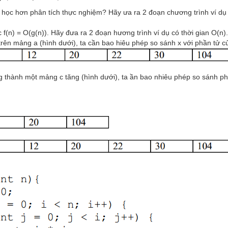
 học hơn phân tích thực nghiệm? Hãy ưa ra 2 đoạn chương trình ví dụ 
c f(n) = O(g(n)). Hãy đưa ra 2 đoạn hương trình ví dụ có thời gian O(n).
 trên mảng a (hình dưới), ta cần bao hiêu phép so sánh x với phần tử c
ng thành một mảng c tăng (hình dưới), ta ần bao nhiêu phép so sánh ph