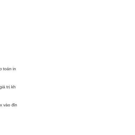
 toán in
iá trị kh
x vào đỉn