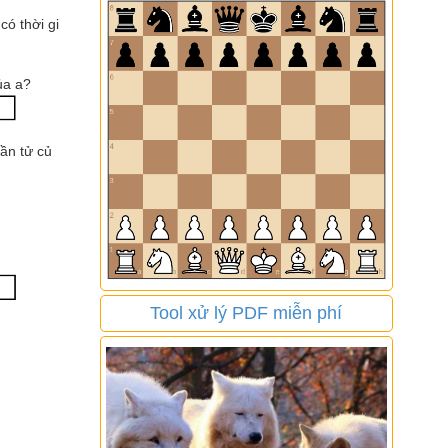
có thời gi
ủa a?
ần tử củ
Tool xử lý PDF miễn phí