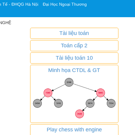
h Tế - ĐHQG Hà Nội
Đại Học Ngoại Thương
G NGHỆ
Tài liệu toán
Toán cấp 2
Tài liệu toán 10
Minh họa CTDL & GT
Play chess with engine