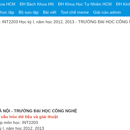
hoa HCM
ĐH Bách Khoa HN
ĐH Khoa Học Tự Nhiên HCM
ĐH Kin
thực tập
Bộ sưu tập
Bài viết
Tool chế meme
Giải cứu admin
ôn học: INT2203 Học kỳ I, năm học 2012, 2013 - TRƯỜNG ĐẠI HỌC CÔN
À NỘI - TRƯỜNG ĐẠI HỌC CÔNG NGHỆ
ì
cấu trúc dữ liệu và giải thuật
p môn học: INT2203
ỳ I, năm học 2012, 2013