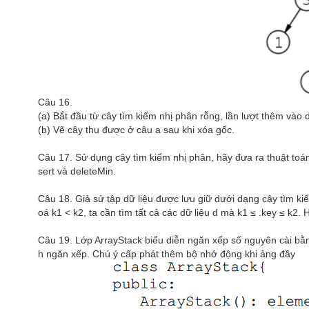
Câu 16.
(a) Bắt đầu từ cây tìm kiếm nhị phân rỗng, lần lượt thêm vào 
(b) Vẽ cây thu được ở câu a sau khi xóa gốc.
Câu 17. Sử dụng cây tìm kiếm nhị phân, hãy đưa ra thuật to
sert và deleteMin.
Câu 18. Giả sử tập dữ liệu được lưu giữ dưới dạng cây tìm kiế
oá k1 < k2, ta cần tìm tất cả các dữ liệu d mà k1 ≤ .key ≤ k2. 
Câu 19. Lớp ArrayStack biểu diễn ngăn xếp số nguyên cài bằn
h ngăn xếp. Chú ý cấp phát thêm bộ nhớ động khi ảng đầy