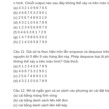
n hình. Chuỗi output nào sau đây không thể xảy ra trên màn ìn
(a) 4 3 2 1 0 9 8 7 6 5
(b) 4 6 8 7 5 3 2 9 0 1
(c) 2 5 6 7 4 8 9 3 1 0
(d) 4 3 2 1 0 5 6 7 8 9
(e) 1 2 3 4 5 6 9 8 7 0
(f) 0 4 6 5 3 8 1 7 2 9
(g) 1 4 7 9 8 6 5 3 0 2
(h) 2 1 4 3 6 5 8 7 9 0
Câu 11. Giả sử ta thực hiện trộn lẫn enqueue và dequeue tr
nguyên từ 0 đến 9 vào hàng đợi này. Phép dequeue loại ột phần
không thể xảy a trên màn hình? Giải thích.
(a) 0 1 2 3 4 5 6 7 8 9
(b) 4 6 8 7 5 3 2 9 0 1
(c) 2 5 6 7 4 8 9 3 1 0
(d) 4 3 2 1 0 5 6 7 8 9
Câu 12. Mô tả ngắn gọn và so sánh các phương án cài đặt hà
(a) cài bằng mảng tĩnh vòng
(b) cài bằng danh sách liên kết đơn
(c) cài bằng danh sách liên kết kép.