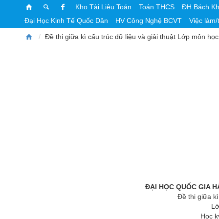
Kho Tài Liệu Toán
Toán THCS
ĐH Bách K
Đại Học Kinh Tế Quốc Dân
HV Công Nghệ BCVT
Việc làm/
Đề thi giữa kì cấu trúc dữ liệu và giải thuật Lớp m
ĐẠI HỌC QUỐC GIA H
Đề thi giữa k
Lớ
Học k