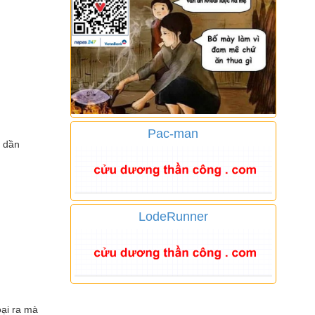
Pac-man
m dần
LodeRunner
oại ra mà