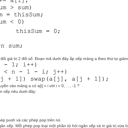
đổi giá trị 2 đối số. Đoạn mã dưới đây ắp xếp mảng a theo thứ tự giả
ền vào mảng a có a[i] = i với i = 0, …, -1 ?
n xếp nêu dưới đây:
hép push và các phép pop trên nó.
n xếp. Mỗi phép pop loại một phần tử hỏi ngăn xếp và in giá trị vừa l