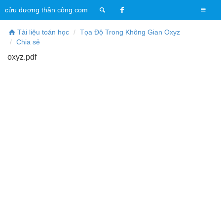
T
cửu dương thần công.com
o
g
Tài liệu toán học
Tọa Độ Trong Không Gian Oxyz
g
Chia sẻ
l
oxyz.pdf
e
n
a
v
i
g
a
t
i
o
n