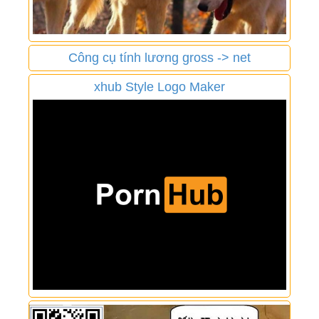
Công cụ tính lương gross -> net
xhub Style Logo Maker