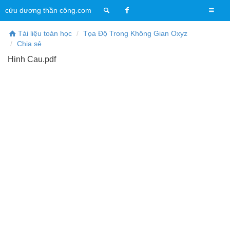
T
cửu dương thần công.com
o
g
Tài liệu toán học
Tọa Độ Trong Không Gian Oxyz
g
Chia sẻ
l
Hinh Cau.pdf
e
n
a
v
i
g
a
t
i
o
n