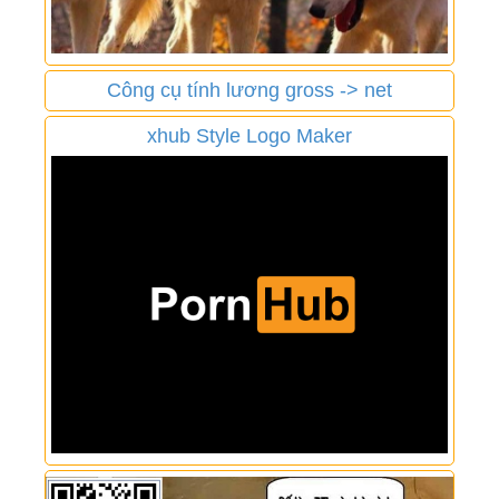
Công cụ tính lương gross -> net
xhub Style Logo Maker