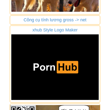
Công cụ tính lương gross -> net
xhub Style Logo Maker