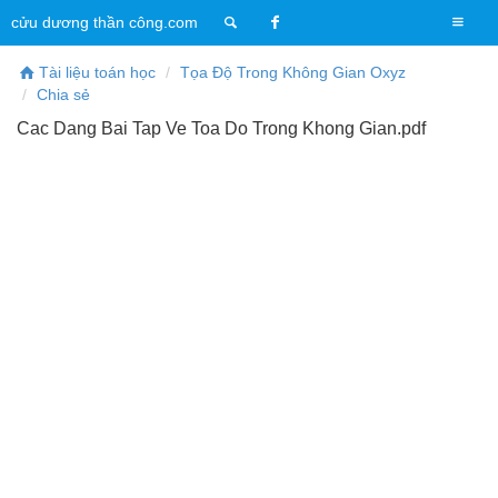
T
cửu dương thần công.com
o
g
Tài liệu toán học
Tọa Độ Trong Không Gian Oxyz
g
Chia sẻ
l
Cac Dang Bai Tap Ve Toa Do Trong Khong Gian.pdf
e
n
a
v
i
g
a
t
i
o
n