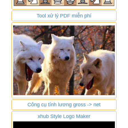
Tool xử lý PDF miễn phí
Công cụ tính lương gross -> net
xhub Style Logo Maker