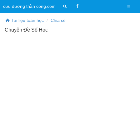
T
cửu dương thần công.com
o
g
Tài liệu toán học
Chia sẻ
g
Chuyên Đề Số Học
l
e
n
a
v
i
g
a
t
i
o
n