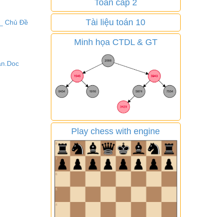
Toán cấp 2
Tài liệu toán 10
_ Chủ Đề
Minh họa CTDL & GT
ạn.Doc
Play chess with engine