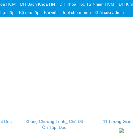
hoa HCM
ĐH Bách Khoa HN
ĐH Khoa Học Tự Nhiên HCM
ĐH Kin
thực tập
Bộ sưu tập
Bài viết
Tool chế meme
Giải cứu admin
ất.Doc
Khung Chương Trình_ Chủ Đề
11-Lượng Giác
Ôn Tập .Doc