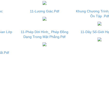
oc
11-Lượng Giác.Pdf
Khung Chương Trình
Ôn Tập .Pdf
ian Lớp
11-Phép Dời Hình_ Phép Đồng
11-Dãy Số-Giới H
Dạng Trong Mặt Phẳng.Pdf
ất.Pdf