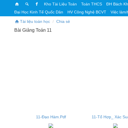
Kho Tài Liệu Toán
Toán THCS
ĐH Bách K
Đại Học Kinh Tế Quốc Dân
HV Công Nghệ BCVT
Việc làm/
Tài liệu toán học
Chia sẻ
Bài Giảng Toán 11
11-Đạo Hàm.Pdf
11-Tổ Hợp_ Xác Su