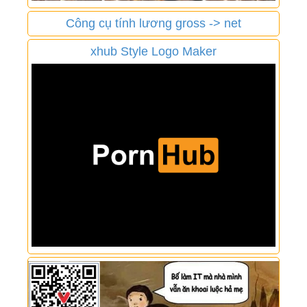
Công cụ tính lương gross -> net
xhub Style Logo Maker