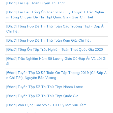
[Đhcđ] Tài Liệu Toán Luyện Thi Thpt
[Đhcđ] Tài Liệu Tổng Ôn Toán 2020_ Lý Thuyết + Trắc Nghiệ
m Từng Chuyên Đề Thi Thpt Quốc Gia - Giải_Chi_Tiết
[Đhcđ] Tổng Hợp Đề Thi Thử Toán Các Trường Thpt - Đáp Án
Chi Tiết
[Đhcđ] Tổng Hợp Đề Thi Thử Toán Kèm Giải Chi Tiết
[Đhcđ] Tổng Ôn Tập Trắc Nghiệm Toán Thpt Quốc Gia 2020
[Đhcđ] Trắc Nghiệm Hàm Số Lượng Giác Có Đáp Án Và Lời Gi
ải
[Đhcđ] Tuyển Tập 30 Đề Toán Ôn Tập Thptqg 2019 (Có Đáp Á
n Chi Tiết), Nguyễn Bảo Vương
[Đhcđ] Tuyển Tập Đề Thi Thử Thpt Nhóm Latex
[Đhcđ] Tuyển Tập Đề Thi Thử Thpt Quốc Gia
[Đhcđ] Vận Dụng Cao Vtv7 - Tư Duy Mở Sưu Tầm