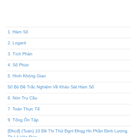
1. Hàm Số
2. Logarit
3. Tích Phân
4. Số Phức
5. Hình Không Gian
50 Bộ Đề Trắc Nghiệm Về Khảo Sát Hàm Số
6. Nón Trụ Cầu
7. Toán Thực Tế
9. Tổng Ôn Tập
[Đhcđ] (Toán) 10 Đề Thi Thử Đgnl Đhqg Hn Phần Định Lượng,